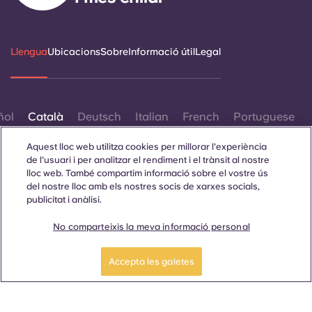
Llengua
Ubicacions
Sobre
Informació útil
Legal
ñol
Català
Deutsch
Italian
French
Portuguese
Aquest lloc web utilitza cookies per millorar l'experiència
de l'usuari i per analitzar el rendiment i el trànsit al nostre
lloc web. També compartim informació sobre el vostre ús
del nostre lloc amb els nostres socis de xarxes socials,
publicitat i anàlisi.
Contacta amb nosaltres
No comparteixis la meva informació personal
Accepta les galetes
© 2026. Tots els drets reservats.
Sempre que es mostrin paraules que denoten un gènere
específic en aquest lloc web, es pretén que s'apliquin a tothom
independentment del gènere.