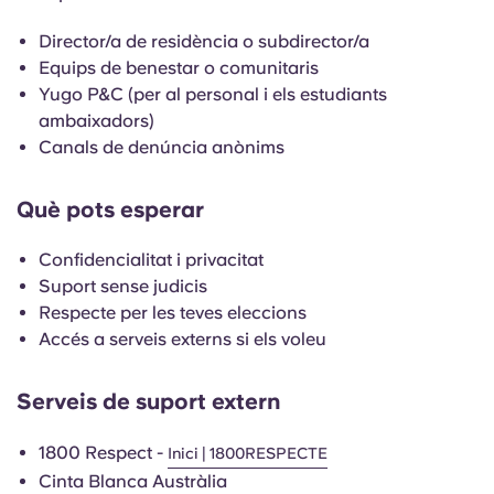
English (GB)
Selecciona un país
Reserva ara
Director/a de residència o subdirector/a
Selecciona una ciutat
Equips de benestar o comunitaris
English (US)
Yugo P&C (per al personal i els estudiants
Selecciona una residència
ambaixadors)
Chinese
Canals de denúncia anònims
Inicia la sessió
Español
Què pots esperar
Català
Confidencialitat i privacitat
Suport sense judicis
Respecte per les teves eleccions
Deutsch
Accés a serveis externs si els voleu
Italian
Serveis de suport extern
French
1800 Respect -
Inici | 1800RESPECTE
Cinta Blanca Austràlia