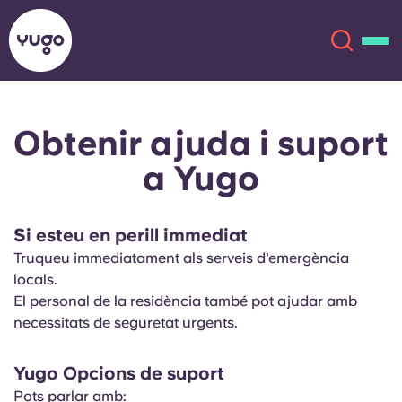
Obtenir ajuda i suport
Sobre
English (GB)
a Yugo
English (US)
Ubicacions
Si esteu en perill immediat
Chinese
Español
Més
Truqueu immediatament als serveis d'emergència
locals.
Català
Deutsch
El personal de la residència també pot ajudar amb
necessitats de seguretat urgents.
Italian
French
Yugo Opcions de suport
Compte
Llengua
Portuguese
Pots parlar amb: