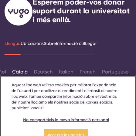
Esperem poder-vos donar
suport durant la universitat
i més enllà.
Llengua
Ubicacions
Sobre
Informació útil
Legal
ñol
Català
Deutsch
Italian
French
Portuguese
Aquest lloc web utilitza cookies per millorar l'experiència
de l'usuari i per analitzar el rendiment i el trànsit al nostre
lloc web. També compartim informació sobre el vostre ús
del nostre lloc amb els nostres socis de xarxes socials,
publicitat i anàlisi.
Contacta amb nosaltres
No comparteixis la meva informació personal
Accepta les galetes