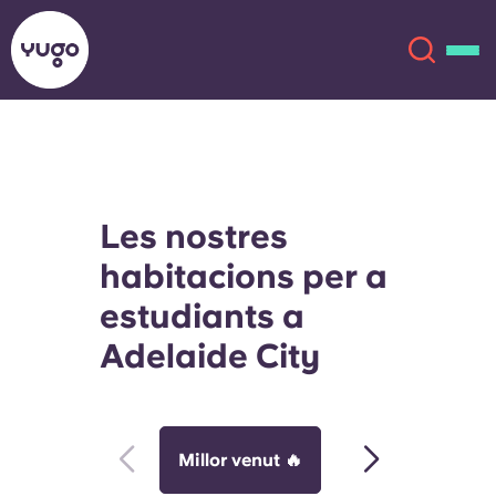
Sobre
English (GB)
Les nostres
English (US)
Ubicacions
habitacions per a
Chinese
Español
Més
estudiants a
Adelaide City
Català
Deutsch
Italian
French
Compte
Llengua
Millor venut 🔥
Estudi
En
Portuguese