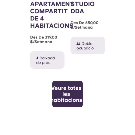
APARTAMENT
STUDIO
COMPARTIT
DDA
DE 4
Des De 650,00
HABITACIONS
$/setmana
Des De 319,00
$/setmana
👥 Doble
ocupació
⬇️ Baixada
de preu
Veure totes
les
habitacions