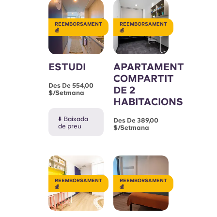
Portuguese
REEMBORSAMENT
REEMBORSAMENT
💰
💰
ESTUDI
APARTAMENT
COMPARTIT
Des De 554,00
DE 2
$/setmana
HABITACIONS
⬇️ Baixada
Des De 389,00
de preu
$/setmana
REEMBORSAMENT
REEMBORSAMENT
💰
💰