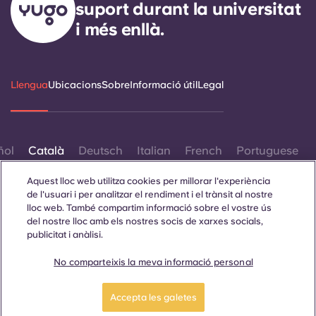
suport durant la universitat
i més enllà.
Llengua
Ubicacions
Sobre
Informació útil
Legal
ñol
Català
Deutsch
Italian
French
Portuguese
Aquest lloc web utilitza cookies per millorar l'experiència
de l'usuari i per analitzar el rendiment i el trànsit al nostre
lloc web. També compartim informació sobre el vostre ús
del nostre lloc amb els nostres socis de xarxes socials,
publicitat i anàlisi.
Contacta amb nosaltres
No comparteixis la meva informació personal
Accepta les galetes
© 2026. Tots els drets reservats.