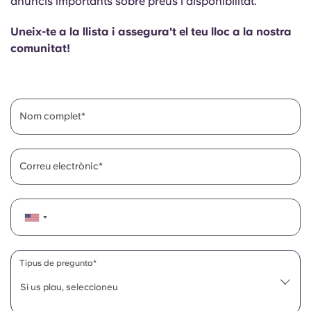
anuncis importants sobre preus i disponibilitat.
English (GB)
Selecciona un país
Reserva ara
Uneix-te a la llista i assegura't el teu lloc a la nostra
Selecciona una ciutat
English (US)
comunitat!
Selecciona una residència
Chinese
Inicia la sessió
Nom complet
Español
Català
Correu electrònic
Deutsch
Italian
Tipus de pregunta*
French
Si us plau, seleccioneu