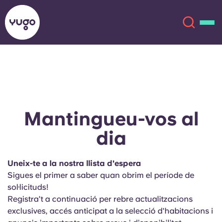
Sobre
English (GB)
English (US)
Ubicacions
Mantingueu-vos al
dia
Chinese
Español
Més
Català
Deutsch
Uneix-te a la nostra llista d'espera
Sigues el primer a saber quan obrim el període de
Italian
French
sol·licituds!
Registra't a continuació per rebre actualitzacions
Compte
Llengua
exclusives, accés anticipat a la selecció d'habitacions i
Portuguese