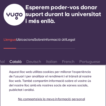
Portuguese
Esperem poder-vos donar
suport durant la universitat
i més enllà.
Llengua
Ubicacions
Sobre
Informació útil
Legal
ñol
Català
Deutsch
Italian
French
Portuguese
Aquest lloc web utilitza cookies per millorar l'experiència
de l'usuari i per analitzar el rendiment i el trànsit al nostre
lloc web. També compartim informació sobre el vostre ús
del nostre lloc amb els nostres socis de xarxes socials,
publicitat i anàlisi.
Contacta amb nosaltres
No comparteixis la meva informació personal