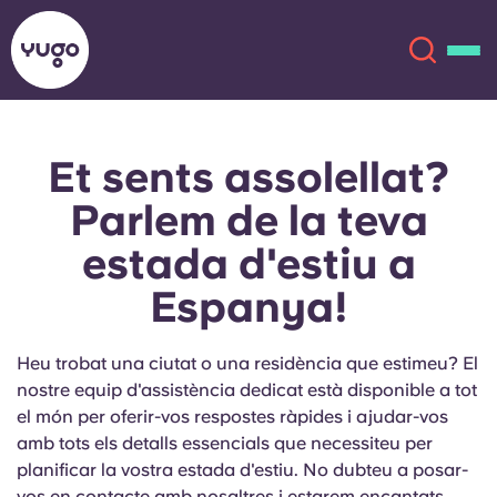
Et sents assolellat?
Sobre
English (GB)
Parlem de la teva
English (US)
Ubicacions
estada d'estiu a
Espanya!
Chinese
Español
Més
Català
Deutsch
Heu trobat una ciutat o una residència que estimeu? El
nostre equip d'assistència dedicat està disponible a tot
Italian
French
el món per oferir-vos respostes ràpides i ajudar-vos
amb tots els detalls essencials que necessiteu per
Compte
Llengua
planificar la vostra estada d'estiu. No dubteu a posar-
Portuguese
vos en contacte amb nosaltres i estarem encantats