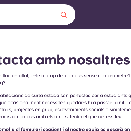
Chinese
Español
Català
acta amb nosaltres
n lloc on allotjar-te a prop del campus sense comprometre'
rg?
Sobre nosaltres
a nova era
abitacions de curta estada són perfectes per a estudiants 
ts
Preguntes freqü
que ocasionalment necessiten quedar-s'hi a passar la nit. Ta
trals, projectes en grup, esdeveniments socials o simpleme
 fomenta la
Bloc
emps al campus amb els amics, tenim el que necessiteu.
s per als estudiants.
mpliu el formulari següent i el nostre equip es posarà en