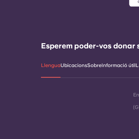
Esperem poder-vos donar sup
Llengua
Ubicacions
Sobre
Informació útil
L
En
(G