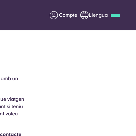
Compte
Llengua
Deutsch
Italian
French
Apply Now
t amb un
Col·laborar amb Yugo
que viatgen
ents
Informació per a pares
nt si teniu
nt voleu
Poseu-vos en contacte
 contacte