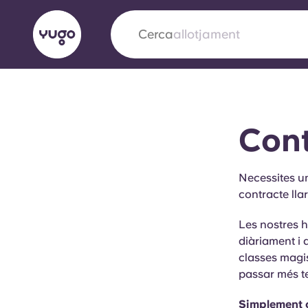
Cerca
ciutat
English (GB)
English (US)
Sobre
Ubicacions
Més
Cont
Portuguese
Necessites u
contracte lla
Yugo x VCARB: Impulsant un
Les nostres h
en l'habitatge per a estudian
diàriament i 
classes magis
Yugo La col·laboració pionera de amb VCARB
passar més t
innovació, l'ambició i els moments inoblidable
Simplement o