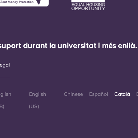
ort durant la universitat i més enllà.
egal
glish
English
Chinese
Español
Català
B)
(US)