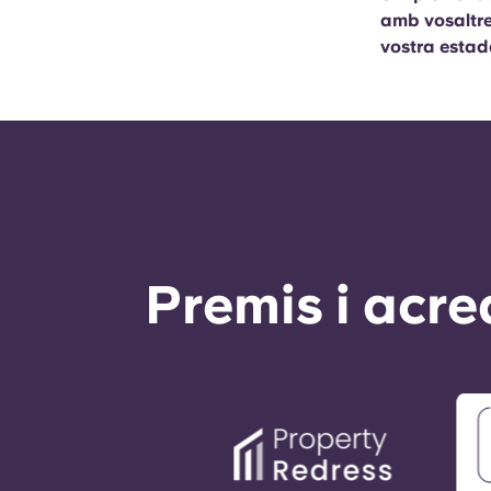
amb vosaltres
vostra estad
Premis i acre