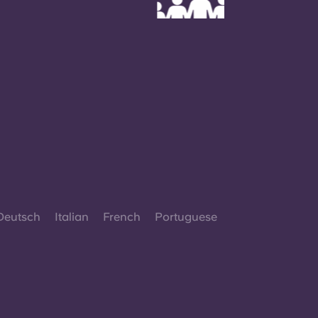
Deutsch
Italian
French
Portuguese