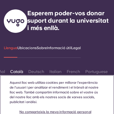
Esperem poder-vos donar
suport durant la universitat
i més enllà.
Llengua
Ubicacions
Sobre
Informació útil
Legal
ñol
Català
Deutsch
Italian
French
Portuguese
Aquest lloc web utilitza cookies per millorar l'experiència
de l'usuari i per analitzar el rendiment i el trànsit al nostre
lloc web. També compartim informació sobre el vostre ús
del nostre lloc amb els nostres socis de xarxes socials,
publicitat i anàlisi.
Contacta amb nosaltres
No comparteixis la meva informació personal