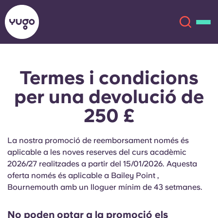
Termes i condicions
Sobre
English (GB)
per una devolució de
English (US)
Ubicacions
250 £
Chinese
Español
Més
La nostra promoció de reemborsament només és
aplicable a les noves reserves del curs acadèmic
Català
Deutsch
2026/27 realitzades a partir del 15/01/2026. Aquesta
oferta només és aplicable a Bailey Point ,
Italian
French
Bournemouth amb un lloguer mínim de 43 setmanes.
Compte
Llengua
Portuguese
No poden optar a la promoció els