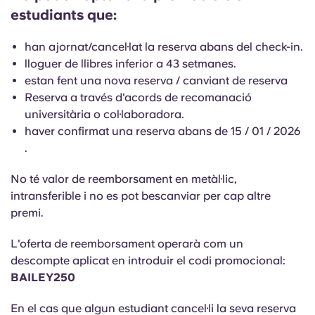
English (GB)
Selecciona un país
estudiants que:
Reserva ara
Selecciona una ciutat
English (US)
han ajornat/cancel·lat la reserva abans del check-in.
lloguer de llibres inferior a 43 setmanes.
Selecciona una residència
estan fent una nova reserva / canviant de reserva
Chinese
Reserva a través d'acords de recomanació
Inicia la sessió
universitària o col·laboradora.
Español
haver confirmat una reserva abans de 15 / 01 / 2026
.
Català
No té valor de reemborsament en metàl·lic,
intransferible i no es pot bescanviar per cap altre
Deutsch
premi.
Italian
L'oferta de reemborsament operarà com un
descompte aplicat en introduir el codi promocional:
BAILEY250
French
En el cas que algun estudiant cancel·li la seva reserva