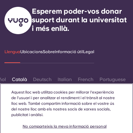
Esperem poder-vos donar
suport durant la universitat
i més enllà.
Llengua
Ubicacions
Sobre
Informació útil
Legal
ñol
Català
Deutsch
Italian
French
Portuguese
Aquest lloc web utilitza cookies per millorar l'experiència
de l'usuari i per analitzar el rendiment i el trànsit al nostre
lloc web. També compartim informació sobre el vostre ús
del nostre lloc amb els nostres socis de xarxes socials,
publicitat i anàlisi.
Contacta amb nosaltres
No comparteixis la meva informació personal