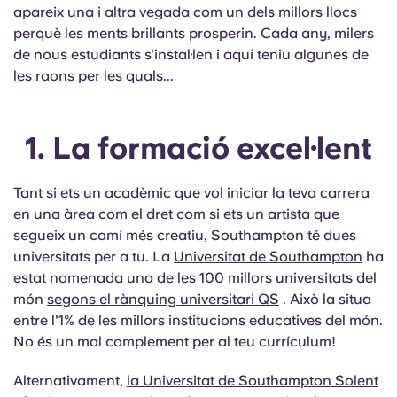
English (GB)
Selecciona un país
apareix una i altra vegada com un dels millors llocs
Reserva ara
perquè les ments brillants prosperin. Cada any, milers
Selecciona una ciutat
de nous estudiants s'instal·len i aquí teniu algunes de
English (US)
les raons per les quals...
Selecciona una residència
Chinese
Inicia la sessió
1. La formació excel·lent
Español
Tant si ets un acadèmic que vol iniciar la teva carrera
Català
en una àrea com el dret com si ets un artista que
segueix un camí més creatiu, Southampton té dues
universitats per a tu. La
Deutsch
Universitat de Southampton
ha
estat nomenada una de les 100 millors universitats del
món
segons el rànquing universitari QS
. Això la situa
Italian
entre l'1% de les millors institucions educatives del món.
No és un mal complement per al teu currículum!
French
Alternativament,
la Universitat de Southampton Solent