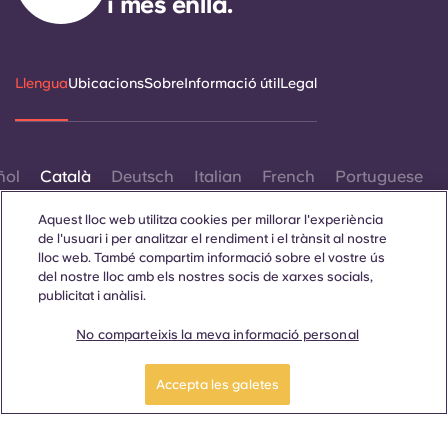
i més enllà.
Llengua
Ubicacions
Sobre
Informació útil
Legal
ñol
Català
Deutsch
Italian
French
Portuguese
Aquest lloc web utilitza cookies per millorar l'experiència
de l'usuari i per analitzar el rendiment i el trànsit al nostre
lloc web. També compartim informació sobre el vostre ús
del nostre lloc amb els nostres socis de xarxes socials,
publicitat i anàlisi.
Contacta amb nosaltres
No comparteixis la meva informació personal
Accepta les galetes
© 2026. Tots els drets reservats.
Sempre que es mostrin paraules que denoten un gènere
específic en aquest lloc web, es pretén que s'apliquin a tothom
independentment del gènere.