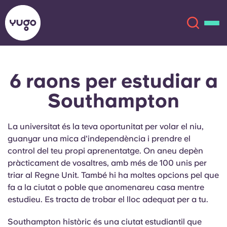
6 raons
per
estudiar a
Sobre
English (GB)
Southampton
English (US)
Ubicacions
La universitat és la teva oportunitat per volar el niu,
Chinese
Español
Més
guanyar una mica d'independència i prendre el
control del teu propi aprenentatge. On aneu depèn
Català
Deutsch
pràcticament de vosaltres, amb més de 100 unis per
triar al Regne Unit. També hi ha moltes opcions pel que
fa a la ciutat o poble que anomenareu casa mentre
Italian
French
estudieu. Es tracta de trobar el lloc adequat per a tu.
Compte
Llengua
Portuguese
Southampton històric és una ciutat estudiantil que