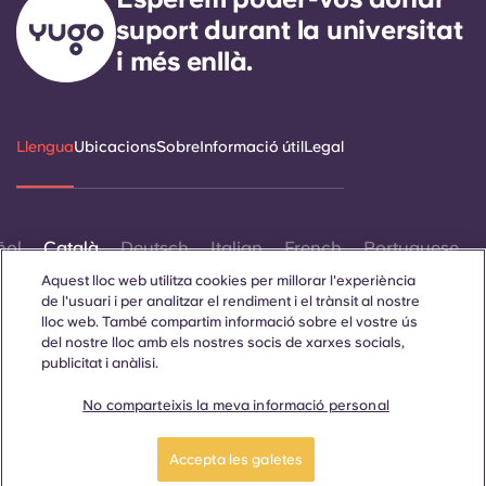
suport durant la universitat
i més enllà.
Llengua
Ubicacions
Sobre
Informació útil
Legal
ñol
Català
Deutsch
Italian
French
Portuguese
Aquest lloc web utilitza cookies per millorar l'experiència
de l'usuari i per analitzar el rendiment i el trànsit al nostre
lloc web. També compartim informació sobre el vostre ús
del nostre lloc amb els nostres socis de xarxes socials,
publicitat i anàlisi.
Contacta amb nosaltres
No comparteixis la meva informació personal
Accepta les galetes