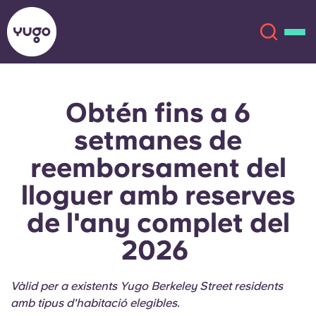
Obtén fins a 6
Sobre
English (GB)
setmanes de
English (US)
Ubicacions
reemborsament del
lloguer amb reserves
Chinese
Español
Més
de l'any complet del
Català
Deutsch
2026
Italian
French
Vàlid per a existents Yugo Berkeley Street residents
Compte
Llengua
Portuguese
amb tipus d'habitació elegibles.