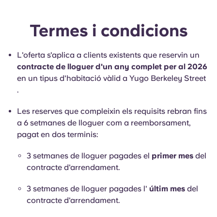
English (GB)
Selecciona un país
Reserva ara
Selecciona una ciutat
Termes i condicions
English (US)
Selecciona una residència
L'oferta s'aplica a clients existents que reservin un
Chinese
contracte de lloguer d'un any complet per al 2026
Inicia la sessió
en un tipus d'habitació vàlid a Yugo Berkeley Street
Español
.
Les reserves que compleixin els requisits rebran fins
Català
a 6 setmanes de lloguer com a reemborsament,
pagat en dos terminis:
Deutsch
3 setmanes de lloguer pagades el
primer mes
del
contracte d'arrendament.
Italian
3 setmanes de lloguer pagades l'
últim mes
del
French
contracte d'arrendament.