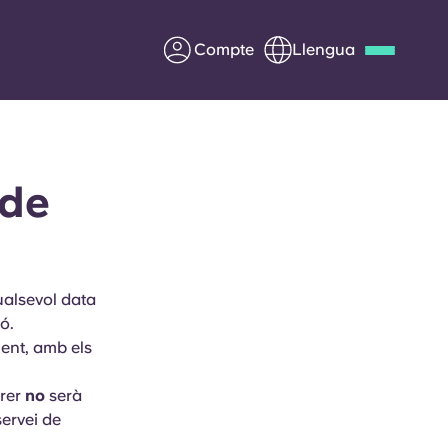
Compte
Llengua
Deutsch
Italian
French
Apply Now
ide
Col·laborar amb Yugo
ualsevol data
ó.
ents
Informació per a pares
ent, amb els
Poseu-vos en contacte
brer
no
serà
ervei de