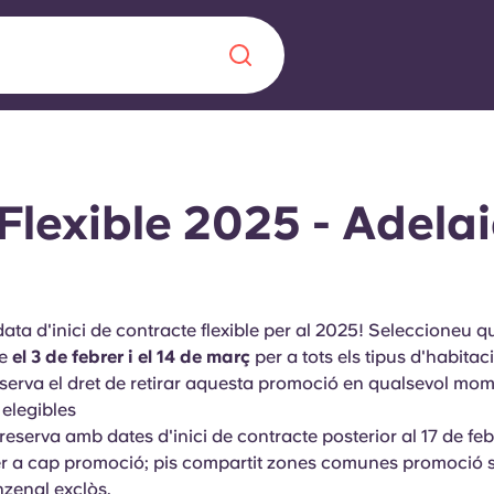
Chinese
Español
Català
 Flexible 2025 - Adela
Sobre nosaltres
data d'inici de contracte flexible per al 2025! Seleccioneu q
a nova era
re
el 3 de febrer i el 14 de març
per a tots els tipus d'habitaci
ts
Preguntes freqü
serva el dret de retirar aquesta promoció en qualsevol mom
 elegibles
 fomenta la
Bloc
reserva amb dates d'inici de contracte posterior al 17 de fe
s per als estudiants.
er a cap promoció; pis compartit zones comunes promoció s
nzenal exclòs.