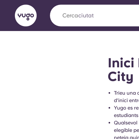
Cerca
ciutat
English (GB)
English (US)
Sobre
Ubicacions
Més
Inici
Portuguese
City
Trieu una 
Yugo x VCARB: Impulsant un
d'inici ent
en l'habitatge per a estudian
Yugo es re
estudiants
Yugo La col·laboració pionera de amb VCARB
Qualsevol 
innovació, l'ambició i els moments inoblidable
elegible p
neteja qui