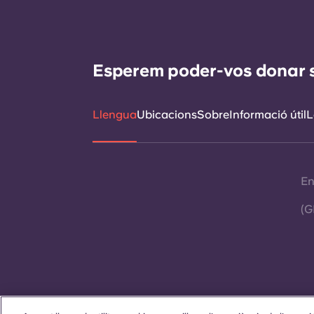
Esperem poder-vos donar sup
Llengua
Ubicacions
Sobre
Informació útil
L
En
(G