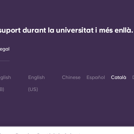
ort durant la universitat i més enllà.
egal
glish
English
Chinese
Español
Català
B)
(US)