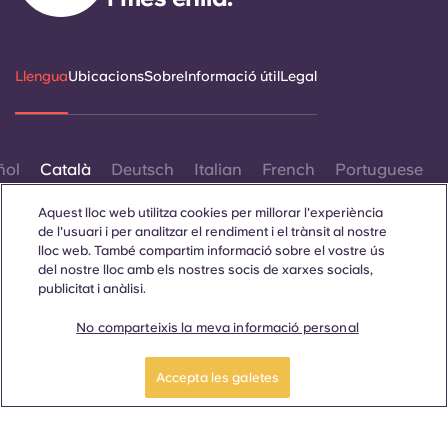
Llengua
Ubicacions
Sobre
Informació útil
Legal
ñol
Català
Deutsch
Italian
French
Portuguese
Aquest lloc web utilitza cookies per millorar l'experiència
de l'usuari i per analitzar el rendiment i el trànsit al nostre
lloc web. També compartim informació sobre el vostre ús
del nostre lloc amb els nostres socis de xarxes socials,
publicitat i anàlisi.
Contacta amb nosaltres
No comparteixis la meva informació personal
Accepta les galetes
© 2026. Tots els drets reservats.
Sempre que es mostrin paraules que denoten un gènere
específic en aquest lloc web, es pretén que s'apliquin a tothom
independentment del gènere.