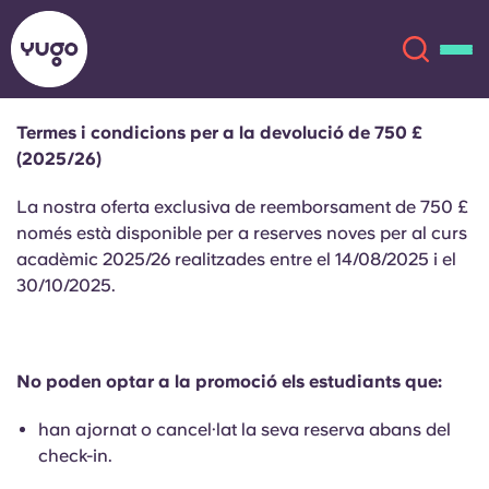
Termes i condicions per a la devolució de 750 £
(2025/26)
Sobre
English (GB)
La nostra oferta exclusiva de reemborsament de 750 £
English (US)
només està disponible per a reserves noves per al
curs
Ubicacions
acadèmic
2025/26
realitzades entre el 14/08/2025 i el
30/10/2025.
Chinese
Español
Més
Català
Deutsch
No poden optar a la promoció els estudiants que:
Italian
French
han ajornat o cancel·lat la seva reserva abans del
Compte
Llengua
check-in.
Portuguese