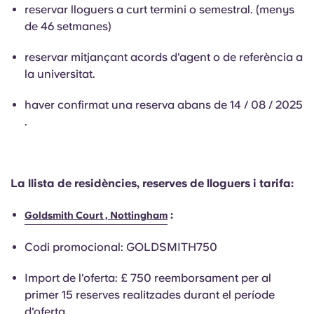
English (GB)
Selecciona un país
reservar lloguers a curt termini o semestral. (menys
Reserva ara
de 46 setmanes)
Selecciona una ciutat
English (US)
reservar mitjançant acords d'agent o de referència a
Selecciona una residència
la universitat.
Chinese
Inicia la sessió
haver confirmat una reserva abans de 14 / 08 / 2025
.
Español
Català
La llista de residències, reserves de lloguers i tarifa:
Deutsch
:
Goldsmith Court , Nottingham
Italian
Codi promocional: GOLDSMITH750
Import de l'oferta: £ 750 reemborsament per al
French
primer 15 reserves realitzades durant el període
d'oferta.