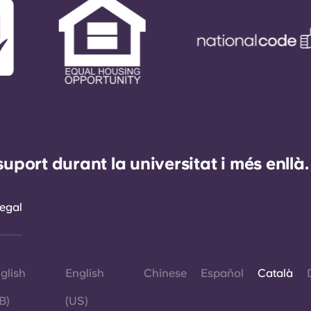
ort durant la universitat i més enllà.
egal
glish
English
Chinese
Español
Català
B)
(US)