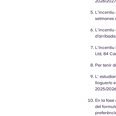
2026/2027
L'incentiu
setmanes d
L'incentiu 
d'arribada
L'incentiu
Ltd, 84 C
Per tenir dr
L'
estudia
lloguer/o 
2025/2026
En la fase 
del formula
preferènci