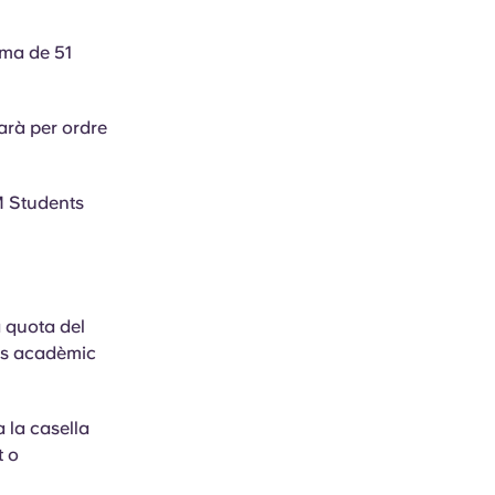
ima de 51
garà per ordre
M Students
a quota del
rs acadèmic
 la casella
t o