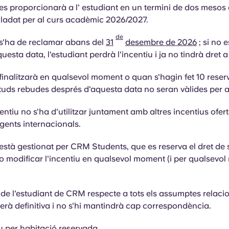
 es proporcionarà a l'
estudiant
en un termini de dos mesos
slladat per al curs acadèmic 2026/2027.
de
 s'ha de reclamar abans del
31
desembre de 2026
; si no 
esta data, l'estudiant perdrà l'incentiu i ja no tindrà dret a 
 finalitzarà en qualsevol moment o quan s'hagin fet 10 reserv
cituds rebudes després d'aquesta data no seran vàlides per a 
entiu no s'ha d'utilitzar juntament amb altres incentius ofe
agents internacionals.
 està gestionat per CRM Students, que es reserva el dret de
 o modificar l'incentiu en qualsevol moment (i per qualsevol
 de l'estudiant de CRM respecte a tots els assumptes relac
 serà definitiva i no s'hi mantindrà cap correspondència.
u per habitació reservada.