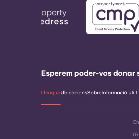
Esperem poder-vos donar sup
Llengua
Ubicacions
Sobre
Informació útil
L
En
(G