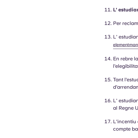
L'
estudia
Per reclama
L'
estudia
elementman
En rebre la
l'elegibili
Tant l'est
d'arrenda
L'
estudia
al Regne Un
L'incentiu
compte ban