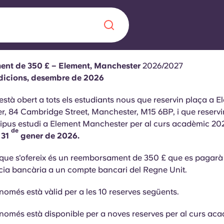
nt de 350 £ – Element, Manchester
2026/2027
Chinese
Español
Català
dicions, desembre de 2026
 està obert a tots els estudiants nous que reservin plaça a E
, 84 Cambridge Street, Manchester, M15 6BP, i que reservi
tipus estudi a Element Manchester per al curs acadèmic 2
de
 31
gener de 2026.
Sobre nosaltres
a nova era
 que s'ofereix és un reemborsament de 350 £ que es pagarà
ts
Preguntes freqü
cia bancària a un compte bancari del Regne Unit.
 fomenta la
Bloc
 només està vàlid per a les 10 reserves següents.
s per als estudiants.
 només està disponible per a noves reserves per al curs ac