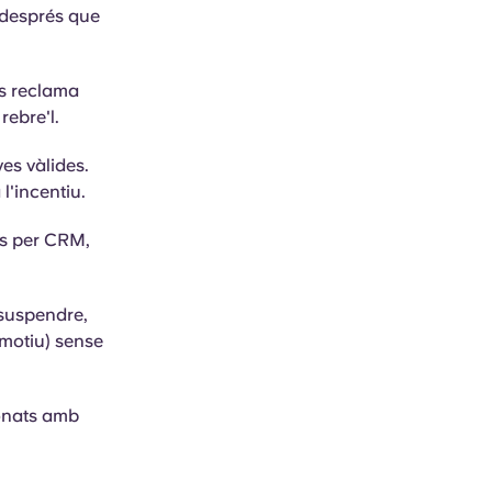
 després que
es reclama
rebre'l.
es vàlides.
l'incentiu.
rts per CRM,
 suspendre,
 motiu) sense
ionats amb