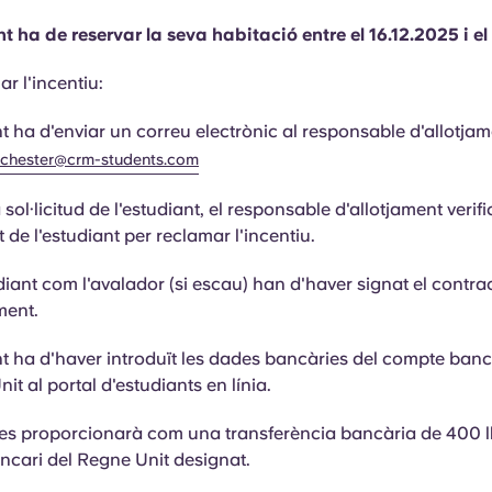
nt
ha de reservar la seva habitació entre el 16.12.2025 i el
r l'incentiu:
nt
ha d'enviar un correu electrònic al responsable d'allotjam
chester@crm-students.com
 sol·licitud de l'estudiant, el responsable d'allotjament verif
tat de l'estudiant per reclamar l'incentiu.
udiant com l'avalador (si escau) han d'haver signat el contra
ment.
nt
ha d'haver introduït les dades bancàries del compte banc
it al portal d'estudiants en línia.
 es proporcionarà com una transferència bancària de 400 ll
cari del Regne Unit designat.