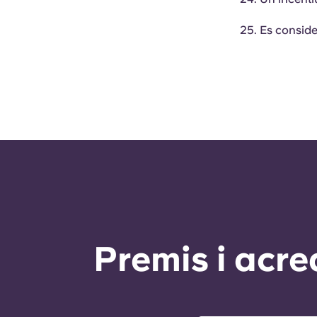
Es conside
Premis i acre