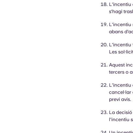
L'incentiu
s'hagi tra
L'incentiu
abans d'aqu
L'incentiu
Les sol·li
Aquest inc
tercers o 
L'incentiu
cancel·lar
previ avís.
La decisió
l'incentiu
Un incenti