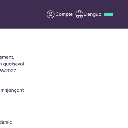
Compte
Llengua
Deutsch
Italian
French
Apply Now
lement,
n qualsevol
026/2027
Col·laborar amb Yugo
 mitjançant
ents
Informació per a pares
Poseu-vos en contacte
adèmic