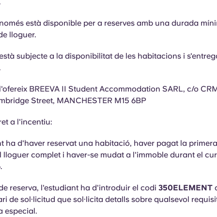
.
 només està disponible per a reserves amb una durada mín
e lloguer.
està subjecte a la disponibilitat de les habitacions i s'entre
.
 l'ofereix BREEVA II Student Accommodation SARL, c/o CR
ambridge Street, MANCHESTER M15 6BP
et a l'incentiu:
nt
ha d'haver reservat una habitació, haver pagat la primer
el lloguer complet i haver-se mudat
a
l'immoble durant el cu
.
de reserva, l'estudiant ha d'introduir el codi
350ELEMENT
a
ri de sol·licitud que sol·licita detalls sobre qualsevol requisi
a especial.