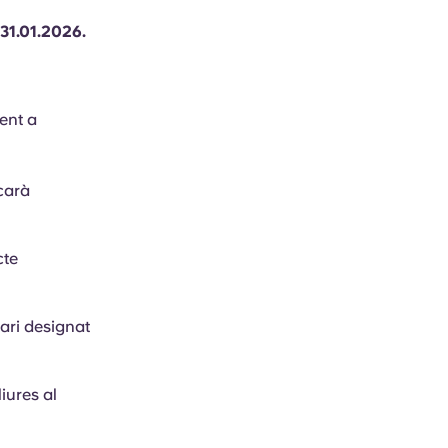
 31.01.2026.
ent a
icarà
cte
ari designat
iures al