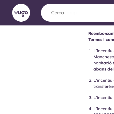
Cerca
universitat
Reemborsame
English (GB)
English (US)
Termes i con
Sobre
Ubicacions
Més
L'incentiu
Portuguese
Manchester
habitació 
abans del
Yugo x VCARB: Impulsant un
L'incentiu
en l'habitatge per a estudian
transferèn
Yugo La col·laboració pionera de amb VCARB
L'incentiu
innovació, l'ambició i els moments inoblidable
L'incentiu