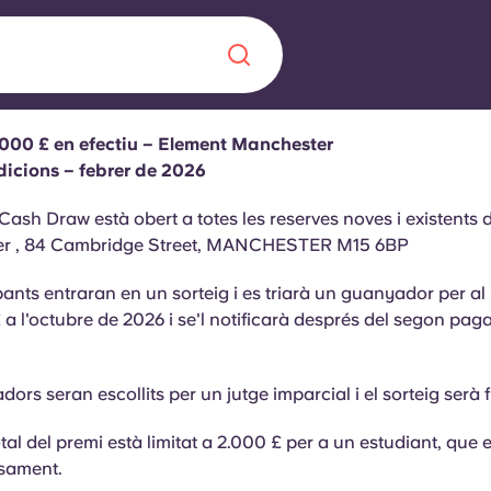
.000 £ en efectiu – Element Manchester
Chinese
Español
Català
dicions – febrer de 2026
 Cash Draw està obert a totes les reserves noves i existents
r , 84 Cambridge Street, MANCHESTER M15 6BP
ipants entraran
en
un sorteig i es triarà un guanyador per a
 a l'octubre de 2026 i se'l notificarà després del segon pag
Sobre nosaltres
a nova era
ts
Preguntes freqü
dors seran escollits per un
jutge
imparcial
i el sorteig serà 
 fomenta la
Bloc
otal del premi està limitat a 2.000 £ per a un estudiant, que
s per als estudiants.
sament.