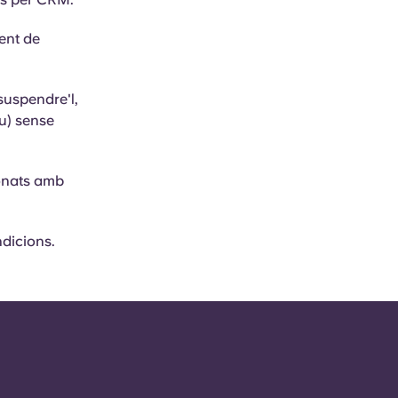
ent de
suspendre'l,
iu) sense
ionats amb
ndicions.