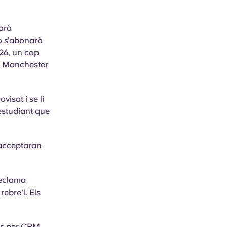
arà
ò s'abonarà
26, un cop
nt Manchester
ovisat
i se li
 estudiant que
acceptaran
reclama
rebre'l. Els
rts per CRM.