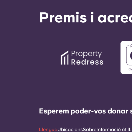
Premis i acre
Esperem poder-vos donar sup
Llengua
Ubicacions
Sobre
Informació útil
L