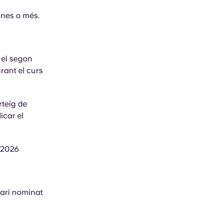
anes o més.
 el segon
rant el curs
rteig de
icar el
9.2026
cari nominat