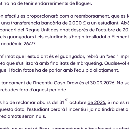
nt
no ha de tenir endarreriments de lloguer.
 en efectiu es proporcionarà com a reemborsament, que es f
 una transferència bancària de 2.000 £ a un estudiant. Aix
bancari del Regne Unit designat després de l'octubre de 20
 els guanyadors i els estudiants s'hagin traslladat a Eleme
s acadèmic 26/27.
firmat que l'estudiant és el guanyador, rebrà un "xec
"
impr
oto que s'utilitzarà amb finalitats de màrqueting. Qualsevol
ue li facin fotos ha de parlar amb l'equip d'allotjament.
 tancament de l'incentiu Cash Draw és el 30.09.2026.
No s'
ds rebudes fora d'aquest
període
.
d'
 s'ha de reclamar abans del 31
octubre
de 2026.
Si no es 
esta data, l'estudiant perdrà l'incentiu i ja no tindrà dret a 
reclamats seran nuls.
entiu no es pot utilitzar juntament amb altres incentius ofe