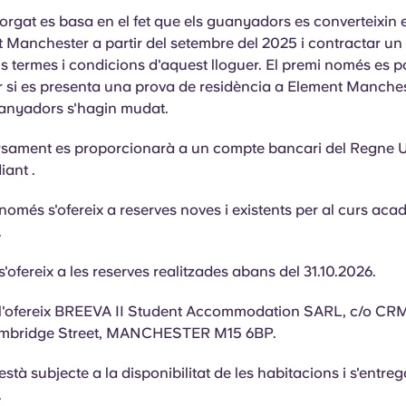
torgat es basa en el fet que els guanyadors es converteixin 
 Manchester a partir del setembre del 2025 i contractar un 
ls termes i condicions d'aquest lloguer. El premi només es 
 si es presenta una prova de residència a Element Manches
uanyadors s'hagin mudat.
sament es proporcionarà a un compte bancari del Regne U
iant
.
 només s'ofereix a reserves noves i existents per al curs aca
.
s'ofereix a les reserves realitzades abans del 31.10.2026.
 l'ofereix BREEVA II Student Accommodation SARL, c/o CR
ambridge Street, MANCHESTER M15 6BP.
està subjecte a la disponibilitat de les habitacions i s'entre
.