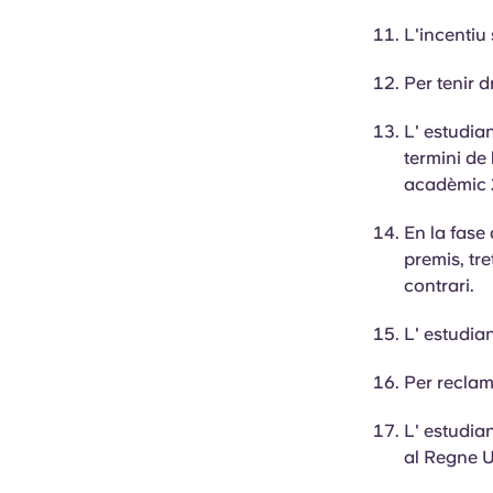
L'incentiu
Per tenir d
L'
estudia
termini de
acadèmic 
En la fase 
premis, tre
contrari.
L'
estudia
Per reclam
L'
estudia
al Regne Un