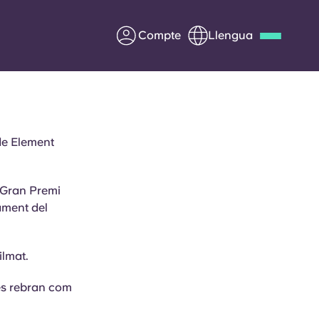
Compte
Llengua
Deutsch
Italian
French
Apply Now
 de Element
l Gran Premi
ament del
Col·laborar amb Yugo
ents
Informació per a pares
filmat.
Poseu-vos en contacte
 es rebran com