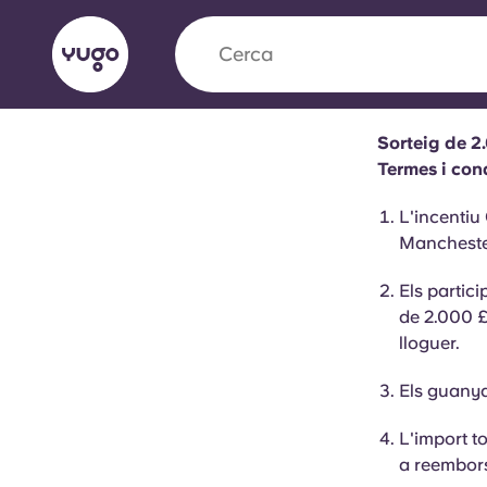
Cerca
ciutat
Sorteig de 2
English (GB)
English (US)
Termes i con
Sobre
Ubicacions
Més
L'incentiu
Portuguese
Mancheste
Els partic
de 2.000 £
Yugo x VCARB: Impulsant un
lloguer.
en l'habitatge per a estudian
Els guanya
Yugo La col·laboració pionera de amb VCARB
L'import t
innovació, l'ambició i els moments inoblidable
a reembor