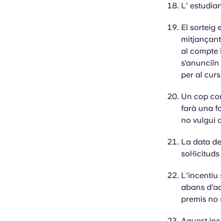
L'
estudia
El sorteig
mitjançant
al compte 
s'anunciïn
per al cur
Un cop con
farà una f
no vulgui q
La data de
sol·licitu
L'incentiu
abans d'aqu
premis no 
Aquest inc