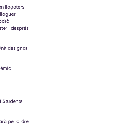
en llogaters
lloguer
podrà
ter i després
nit designat
dèmic
M Students
garà per ordre