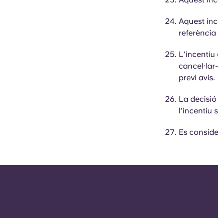
Aquest inc
referènci
L'incentiu
cancel·lar
previ avís.
La decisió
l'incentiu
Es conside