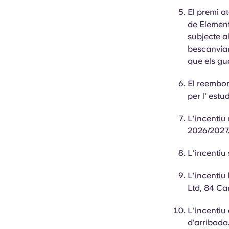
El premi a
de Element
subjecte a
bescanviar
que els g
El reembor
per l'
estud
L'incentiu
2026/2027
L'incentiu 
L'incentiu
Ltd, 84 C
L'incentiu 
d'arribada