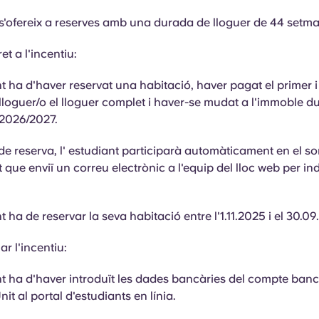
 s'ofereix a reserves amb una durada de lloguer de 44 setm
ret a l'incentiu:
nt
ha d'haver reservat una habitació, haver pagat el primer i
 lloguer/o el lloguer complet i haver-se mudat
a
l'immoble du
2026/2027.
de reserva, l'
estudiant
participarà automàticament en el so
t que enviï un correu electrònic a l'equip del lloc web per ind
nt
ha de reservar la seva habitació entre l'1.11.2025 i el 30.0
ar l'incentiu:
nt
ha d'haver introduït les dades bancàries del compte ban
it al portal d'estudiants en línia.