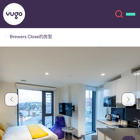
Brewers Close的房型
关于我们
English (GB)
English (US)
地点
Chinese
Español
更多
Català
Deutsch
Italian
French
账户
语言
Portuguese