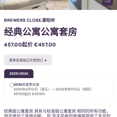
1
/
5
English (GB)
选择一个国家
立即预订
选择一个城市
English (US)
BREWERS CLOSE,都柏林
选择一间公寓
经典公寓公寓套房
Chinese
登录
457.00起价 €457.00
Español
夏季房源现已开放预订 ☀️
Català
2025/2026
Deutsch
2026年夏季住宿
2026年6月12日（周五）— 2026年8月13日（周四）
Italian
457.00起价 €457.00
French
经典版公寓套房 具有与标准版公寓套房 相同的所有功能，
但还增加了其他功能。 层 至天花板的玻璃窗提供了充足的