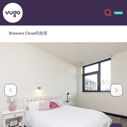
Brewers Close的房型
关于我们
English (GB)
English (US)
地点
Chinese
Español
更多
Català
Deutsch
Italian
French
账户
语言
Portuguese