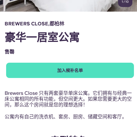
1
/
10
English (GB)
选择一个国家
立即预订
选择一个城市
English (US)
BREWERS CLOSE,都柏林
选择一间公寓
豪华一居室公寓
Chinese
登录
售罄
Español
加入候补名单
Català
Deutsch
Brewers Close 只有两套豪华单床公寓。它们拥有与经典一
床公寓相同的所有功能，但空间更大。如果您需要更大的空
间，那么这个房间就是您的理想选择！
Italian
公寓内有自己的洗衣机、套房、厨房、储藏空间和客厅。
French