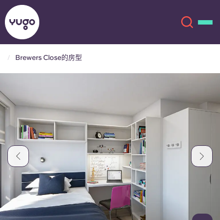
Brewers Close的房型
关于我们
English (GB)
English (US)
地点
Chinese
Español
更多
Català
Deutsch
Italian
French
账户
语言
Portuguese