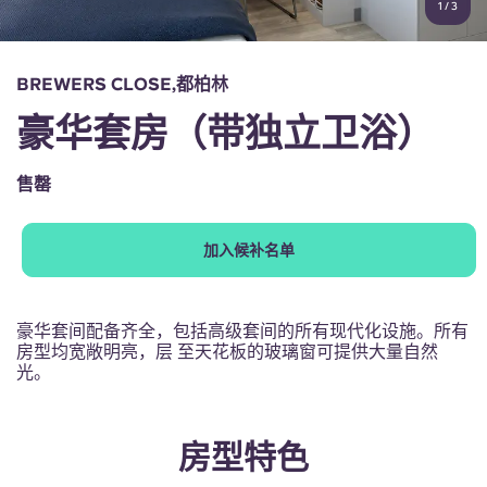
1
/
3
English (GB)
选择一个国家
立即预订
选择一个城市
English (US)
BREWERS CLOSE,都柏林
选择一间公寓
豪华套房（带独立卫浴）
Chinese
登录
售罄
Español
加入候补名单
Català
Deutsch
豪华套间配备齐全，包括高级套间的所有现代化设施。所有
房型均宽敞明亮，层 至天花板的玻璃窗可提供大量自然
光。
Italian
French
房型特色