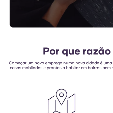
a
habita
para
jovens
profiss
Por que razão 
e
Começar um novo emprego numa nova cidade é uma g
expatr
casas mobiladas e prontas a habitar em bairros bem se
em
França