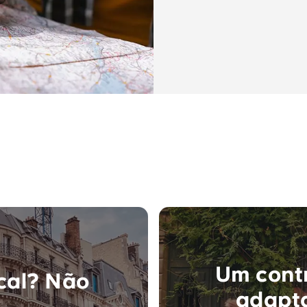
Um cont
cal? Não
adapta