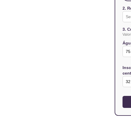
2. R
3. C
Valor
Águ
Ins
cent