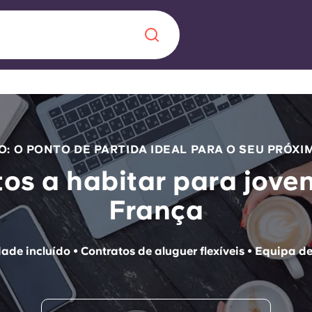
Chinese
Español
Català
O: O PONTO DE PARTIDA IDEAL PARA O SEU PRÓXI
os a habitar para joven
França
Sobre nós
 uma nova
entos
Perguntas frequ
dade incluído • Contratos de aluguer flexíveis • Equipa de
la a inovação, a
Blogue
s
lunos.