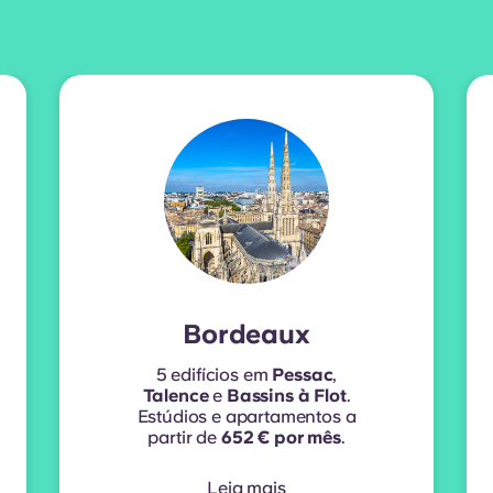
Bordeaux
5 edifícios em
Pessac
,
Talence
e
Bassins à Flot
.
Estúdios e apartamentos a
partir de
652 € por mês
.
Leia mais