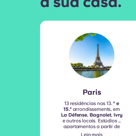
a sua casa.
Paris
13 residências nos 13.
º e
15.º
arrondissements, em
La Défense
,
Bagnolet
,
Ivry
e outros locais. Estúdios e
apartamentos
a partir de
899 € por mês
.
Leia mais