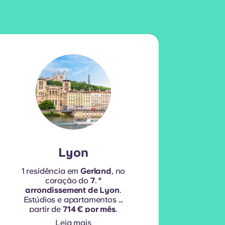
Lyon
1 residência em
Gerland
, no
1 r
coração do
7
.
º
junt
arrondissement de Lyon
.
Apa
Estúdios e apartamentos a
partir de
714 € por mês
.
Leia mais