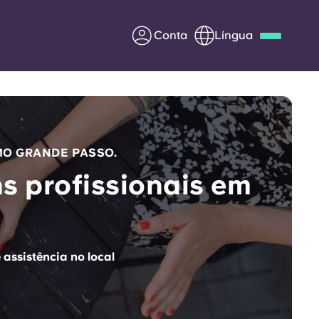
Conta
Língua
Deutsch
Italian
French
Apply Now
MO GRANDE PASSO.
s profissionais em
Parceria com a Yugo
entes
Informação para os pais
 assistência no local
Entre em contacto
connosco