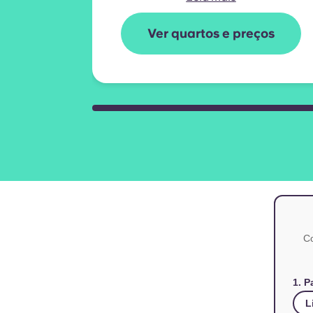
Ver quartos e preços
Co
1. P
L