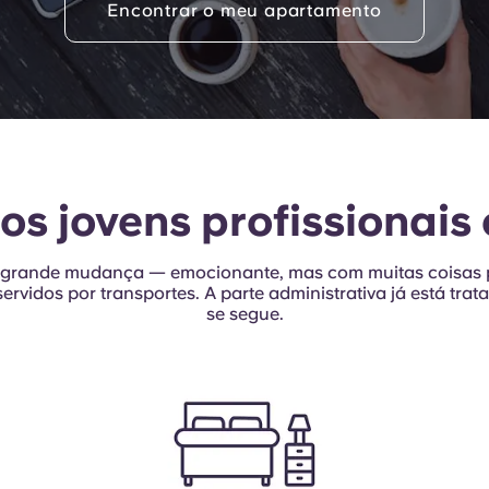
Encontrar o meu apartamento
r
ionais
os jovens profissionai
rande mudança — emocionante, mas com muitas coisas p
iados
rvidos por transportes. A parte administrativa já está trat
se segue.