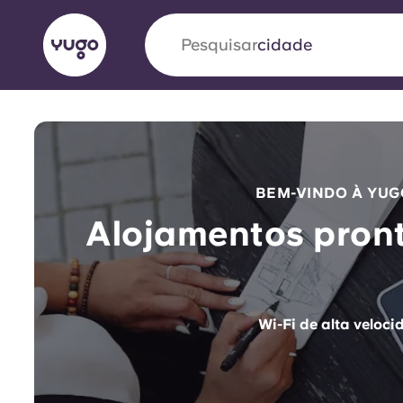
Pesquisar
país
English (GB)
English (US)
Sobre
Localizações
Mais
Portuguese
BEM-VINDO À YUG
Alojamentos pront
Yugo VCARB: Impulsionando
era no alojamento estudantil
Alojam
Wi-Fi de alta veloci
A parceria pioneira Yugocom a VCARB estimu
pronto
ambição e momentos inesquecíveis para os a