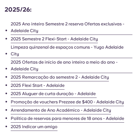
English (GB)
Selecione um país
Reservar agora
2025/26:
Selecione uma cidade
English (US)
2025 Ano inteiro Semestre 2 reserva Ofertas exclusivas -
Selecione uma residência
Adelaide City
Chinese
2025 Semestre 2 Flexi-Start - Adelaide City
Iniciar sessão
Limpeza quinzenal de espaços comuns - Yugo Adelaide
City
Español
2025 Ofertas de início de ano inteiro a meio do ano -
Adelaide City
Català
2025 Remarcação do semestre 2 - Adelaide City
2025 Flexi Start - Adelaide
Deutsch
2025 Aluguer de curta duração - Adelaide
Promoção de vouchers Prezzee de $400 - Adelaide City
Italian
Arrendamento de Ano Académico - Adelaide City
Política de reservas para menores de 18 anos - Adelaide
French
2025 Indicar um amigo