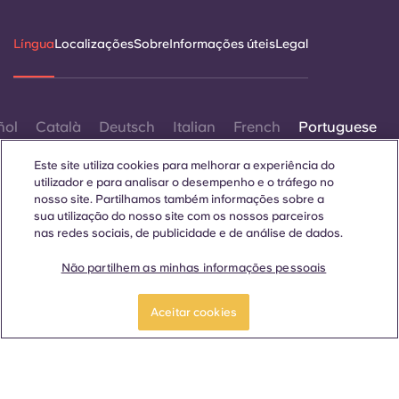
Língua
Localizações
Sobre
Informações úteis
Legal
ñol
Català
Deutsch
Italian
French
Portuguese
Este site utiliza cookies para melhorar a experiência do
utilizador e para analisar o desempenho e o tráfego no
nosso site. Partilhamos também informações sobre a
sua utilização do nosso site com os nossos parceiros
nas redes sociais, de publicidade e de análise de dados.
Contactar-nos
Não partilhem as minhas informações pessoais
Aceitar cookies
© 2026. Todos os direitos reservados.
Sempre que palavras que denotam um género específico
forem exibidas neste site, elas se aplicam a todos,
independentemente do género.