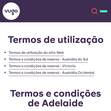
Termos de utilização
Sobre
English (GB)
English (US)
Termos de utilização do sítio Web
Localizações
Termos e condições de reserva - Austrália do Sul
Chinese
Español
Termos e condições de reserva - Victoria
Mais
Termos e condições de reserva - Austrália Ocidental
Català
Deutsch
Termos e condições
Italian
French
de Adelaide
Conta
Língua
Portuguese