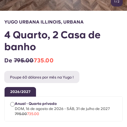
1
/
2
English (GB)
Selecione um país
Reservar agora
Selecione uma cidade
English (US)
YUGO URBANA ILLINOIS, URBANA
Selecione uma residência
4 Quarto, 2 Casa de
Chinese
Iniciar sessão
banho
Español
De
795.00
735.00
Català
Poupe 60 dólares por mês na Yugo !
Deutsch
2026/2027
Italian
Anual - Quarto privado
DOM, 16 de agosto de 2026 - SÁB, 31 de julho de 2027
French
795.00
735.00