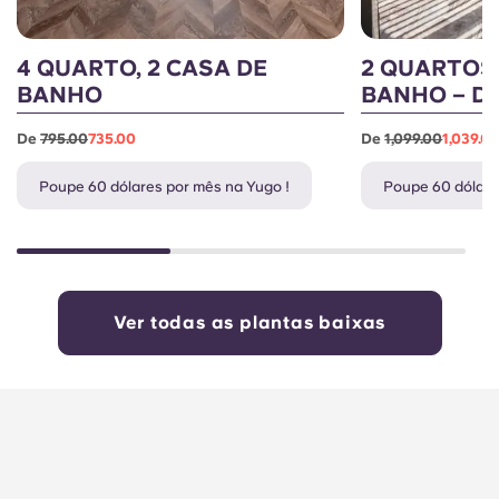
4 QUARTO, 2 CASA DE
2 QUARTOS,
BANHO
BANHO – D
De
795.00
735.00
De
1,099.00
1,039.0
Poupe 60 dólares por mês na Yugo !
Poupe 60 dólare
Ver todas as plantas baixas