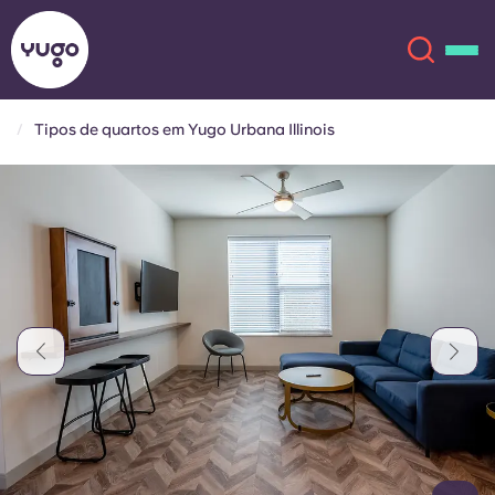
Tipos de quartos em Yugo Urbana Illinois
Sobre
English (GB)
English (US)
Localizações
Chinese
Español
Mais
Català
Deutsch
Italian
French
Conta
Língua
Portuguese