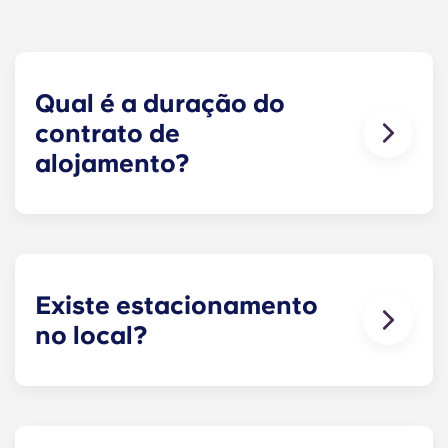
Qual é a duração do
contrato de
alojamento?
Os nossos contratos de alojamento têm início
antes do ano letivo, começando em agosto e
terminando no final de julho, em consonância
com o calendário académico da Penn State.
Existe estacionamento
no local?
Sim! Há estacionamento disponível no local.
Poderão aplicar-se algumas taxas — contacte-
nos para obter mais informações.