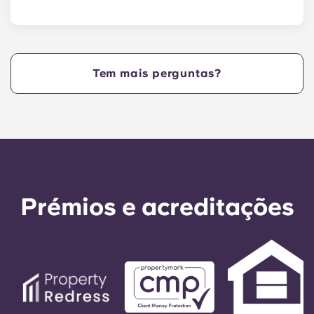
Yugo em State College disponibiliza aos Nittany
Lions apartamentos na Penn State com uma
localização central junto à West College Avenue e
a poucos passos do coração do campus. Yugo
Tem mais perguntas?
em State College é um complexo imobiliário
prático e com localização central que
proporciona aos estudantes da Penn State o
máximo em comodidade, para que possam viver
nos nossos apartamentos em State College, PA, e
chegar rapidamente às aulas!
Prémios e acreditações