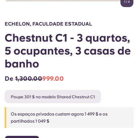
1
/
4
English (GB)
Selecione um país
Reservar agora
Selecione uma cidade
English (US)
ECHELON, FACULDADE ESTADUAL
Selecione uma residência
Chestnut C1 - 3 quartos,
Chinese
Iniciar sessão
5 ocupantes, 3 casas de
Español
banho
Català
De
1,300.00
999.00
Deutsch
Poupe 301 $ no modelo Shared Chestnut C1
Italian
Os espaços privados custam agora 1 499 $ e os
partilhados 1 049 $
French