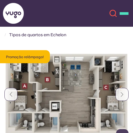
Tipos de quartos em Echelon
Sobre
English (GB)
Promoção relâmpago!
English (US)
Localizações
Chinese
Español
Mais
Català
Deutsch
Italian
French
Conta
Língua
Portuguese