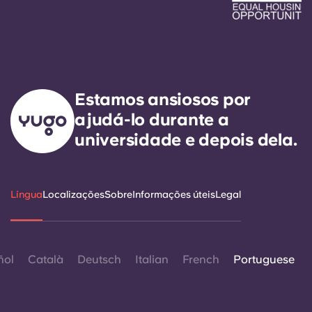
Estamos ansiosos por
ajudá-lo durante a
universidade e depois dela.
Língua
Localizações
Sobre
Informações úteis
Legal
ñol
Català
Deutsch
Italian
French
Portuguese