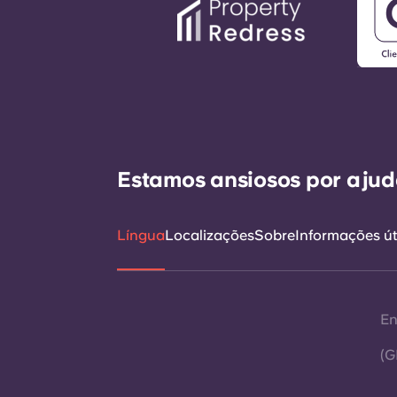
Estamos ansiosos por ajudá
Língua
Localizações
Sobre
Informações út
En
(G