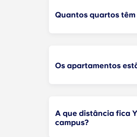
Quantos quartos têm
Yugo disponibiliza apartamentos com
quartos. Explore cada uma das nos
Os apartamentos est
Sim! Os nossos apartamentos estã
como um conjunto de mobiliário n
A que distância fica 
campus?
Yugo em State College disponibili