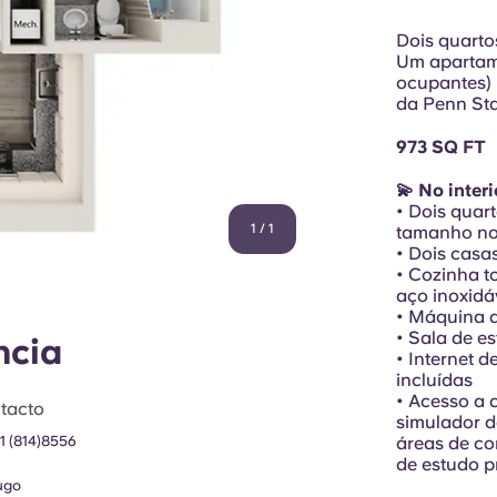
Dois quartos
Um apartame
ocupantes) 
da Penn Sta
973 SQ FT
💫 No inter
• Dois quar
1
/
1
tamanho nor
• Dois casa
• Cozinha t
aço inoxidá
• Máquina d
• Sala de e
ncia
• Internet d
incluídas
• Acesso a c
tacto
simulador de
1 (814)8556
áreas de con
de estudo p
ugo