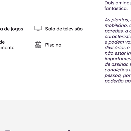
Dois amigos
fantástica.
As plantas,
mobiliário,
a de jogos
Sala de televisão
paredes, a 
característi
de
e podem var
Piscina
amento
divisórias 
não estar in
importantes
de assinar. 
condições e
pessoa, por
poderão apl