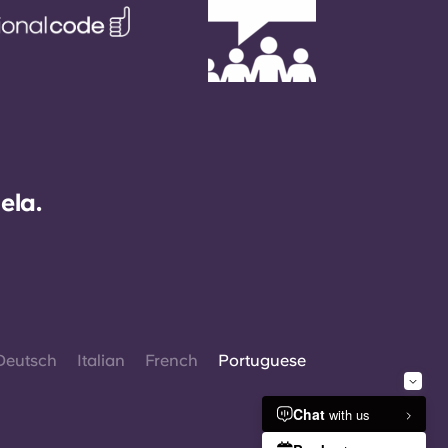
ela.
Deutsch
Italian
French
Portuguese