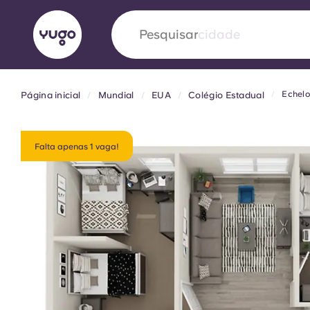
Pesquisar
cidade
Echel
Página inicial
Mundial
EUA
Colégio Estadual
English (GB)
English (US)
Sobre
Localizações
Mais
Portuguese
Falta apenas 1 vaga!
Yugo VCARB: Impulsionando
era no alojamento estudantil
A parceria pioneira Yugocom a VCARB estimu
ambição e momentos inesquecíveis para os a