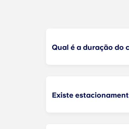
Qual é a duração do 
Os nossos contratos de alojamento 
consonância com o calendário aca
Existe estacionament
Sim! Há estacionamento disponível