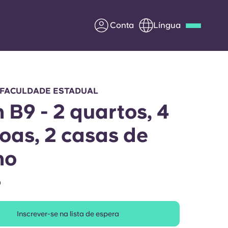
Conta
Língua
Deutsch
Italian
French
Apply Now
 FACULDADE ESTADUAL
h B9 - 2 quartos, 4
oas, 2 casas de
Parceria com a Yugo
ho
entes
Informação para os pais
O
Entre em contacto
connosco
Inscrever-se na lista de espera