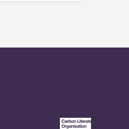
xo imobiliário prático e com
 para que possam viver nos nossos