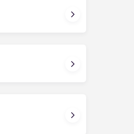
quartos, quatro quartos e cinco
suas necessidades.
rnos e novinhos em folha, bem
ocalização central junto à West