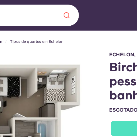
on
Tipos de quartos em Echelon
Chinese
Español
Català
ECHELON,
Birc
pess
Sobre nós
ban
 uma nova
Perguntas frequ
ESGOTAD
la a inovação, a
Blogue
lunos.