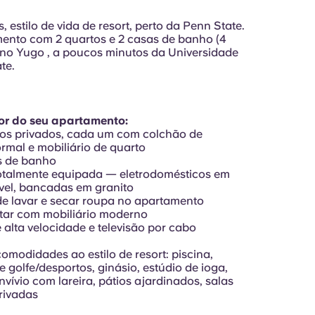
, estilo de vida de resort, perto da Penn State.
nto com 2 quartos e 2 casas de banho (4
no Yugo , a poucos minutos da Universidade
te.
ior do seu apartamento:
tos privados, cada um com colchão de
mal e mobiliário de quarto
s de banho
otalmente equipada — eletrodomésticos em
vel, bancadas em granito
e lavar e secar roupa no apartamento
star com mobiliário moderno
e alta velocidade e televisão por cabo
omodidades ao estilo de resort: piscina,
 golfe/desportos, ginásio, estúdio de ioga,
vívio com lareira, pátios ajardinados, salas
rivadas