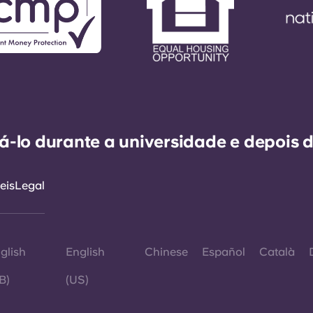
-lo durante a universidade e depois d
eis
Legal
glish
English
Chinese
Español
Català
B)
(US)