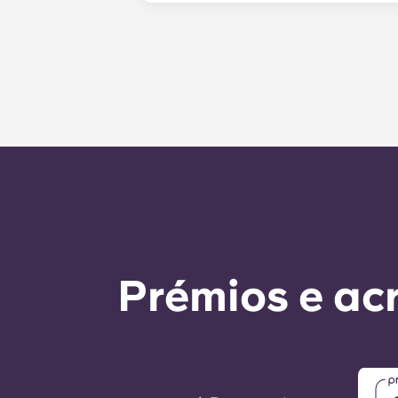
College Avenue e a poucos passos 
localização central que proporci
apartamentos em State College, PA
Prémios e ac