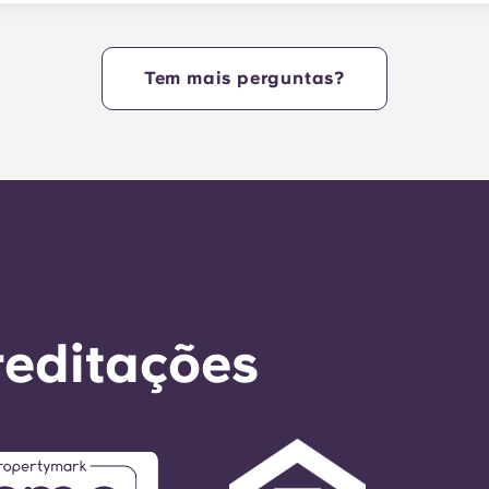
do coração do campus. Yugo em State College é um comple
ona aos estudantes da Penn State o máximo em comodidade,
, e chegar rapidamente às aulas!
Tem mais perguntas?
reditações