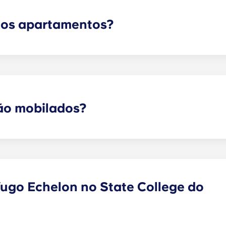
 os apartamentos?
 disposições de estúdio, suite estúdio, dois quartos, três 
sas plantas para encontrar a disposição perfeita para as 
ão mobilados?
o totalmente mobilados, com acabamentos interiores mode
ovo e redesenhado em todas as áreas comuns e quartos!
Yugo Echelon no State College do
za aos Nittany Lions apartamentos na Penn State com uma l