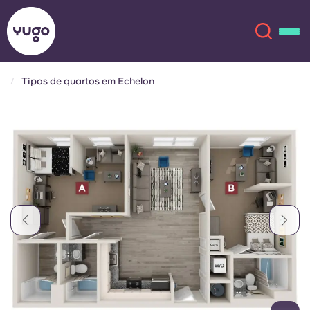
Tipos de quartos em Echelon
Sobre
English (GB)
English (US)
Localizações
Chinese
Español
Mais
Català
Deutsch
Italian
French
Conta
Língua
Portuguese