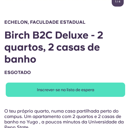
1
/
4
English (GB)
Selecione um país
Reservar agora
Selecione uma cidade
English (US)
ECHELON, FACULDADE ESTADUAL
Selecione uma residência
Birch B2C Deluxe - 2
Chinese
Iniciar sessão
quartos, 2 casas de
Español
banho
Català
ESGOTADO
Deutsch
Inscrever-se na lista de espera
Italian
O teu próprio quarto, numa casa partilhada perto do
French
campus. Um apartamento com 2 quartos e 2 casas de
banho no Yugo , a poucos minutos da Universidade da
Penn State.