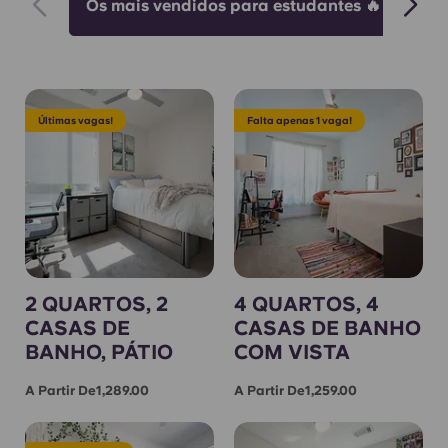
Os mais vendidos para estudantes 🔥
2
Últimas vagas!
Falta apenas 1 vaga!
2 QUARTOS, 2
4 QUARTOS, 4
CASAS DE
CASAS DE BANHO
BANHO, PÁTIO
COM VISTA
A Partir De1,289.00
A Partir De1,259.00