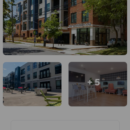
English (GB)
Selecione um país
Reservar agora
Selecione uma cidade
English (US)
Selecione uma residência
Chinese
Iniciar sessão
Español
Català
+ 5
Deutsch
Italian
French