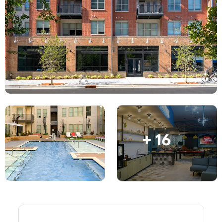
Conta
Língua
Portuguese
English (GB)
Selecione um país
Reservar agora
Selecione uma cidade
English (US)
Selecione uma residência
Chinese
Iniciar sessão
Español
+ 16
Català
Deutsch
Italian