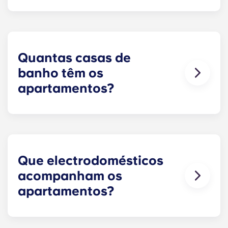
Os pagamentos a prestações incluem o uso de
televisão por cabo, Internet de alta velocidade,
água e esgotos, um subsídio de 25 dólares para a
conta de eletricidade, mobiliário de design,
televisores de ecrã plano e serviços de controlo
Quantas casas de
de pragas.
banho têm os
apartamentos?
O número de casas de banho em cada
apartamento varia consoante a planta
selecionada.
Que electrodomésticos
acompanham os
apartamentos?
Cada apartamento está equipado com todos os
eletrodomésticos necessários. Todas as cozinhas