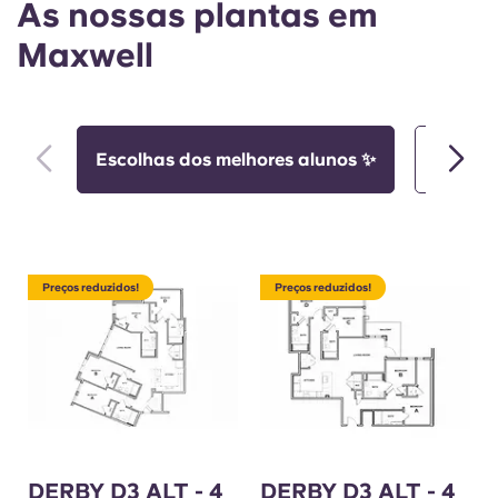
As nossas plantas em
Maxwell
Escolhas dos melhores alunos ✨
Opções
Preços reduzidos!
Preços reduzidos!
DERBY D3 ALT - 4
DERBY D3 ALT - 4