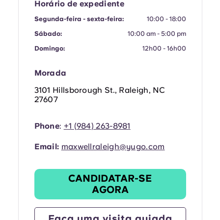
French
Horário de expediente
Segunda-feira - sexta-feira:
10:00 - 18:00
Portuguese
Sábado:
10:00 am - 5:00 pm
Domingo:
12h00 - 16h00
Morada
3101 Hillsborough St., Raleigh, NC
27607
Phone
:
+1
(
984) 263-8981
Email:
maxwellraleigh@yugo.com
CANDIDATAR-SE
AGORA
Faça uma visita guiada