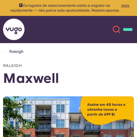
🅿️Os lugares de estacionamento estão a esgotar-se
mais
rapidamente — não perca esta oportunidade. Restam apenas
10 lugares!
Raleigh
Sobre
English (GB)
RALEIGH
Maxwell
English (US)
Localizações
Chinese
Español
Mais
Assine em 48 horas e
obtenha taxas a
Català
Deutsch
partir de 699 $!
Italian
French