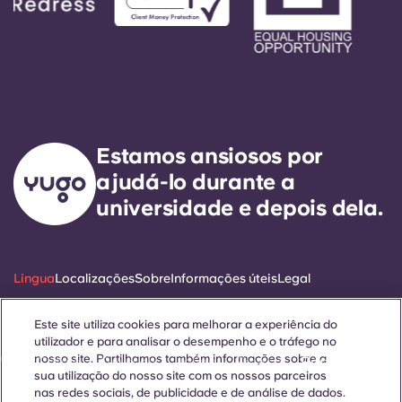
Estamos ansiosos por
ajudá-lo durante a
universidade e depois dela.
Língua
Localizações
Sobre
Informações úteis
Legal
Este site utiliza cookies para melhorar a experiência do
utilizador e para analisar o desempenho e o tráfego no
nosso site. Partilhamos também informações sobre a
ñol
Català
Deutsch
Italian
French
Portuguese
sua utilização do nosso site com os nossos parceiros
nas redes sociais, de publicidade e de análise de dados.