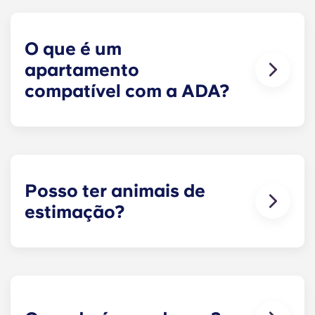
dispõem de um frigorífico em aço inoxidável,
máquina de lavar louça, micro-ondas e forno.
Além disso, cada unidade inclui uma máquina de
O que é um
lavar e secar roupa de tamanho normal.
apartamento
compatível com a ADA?
Os apartamentos em conformidade com a ADA
dispõem de características adaptadas para
facilitar a acessibilidade.
Posso ter animais de
estimação?
Sim. Os nossos apartamentos aceitam animais
de estimação.