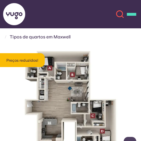
Tipos de quartos em Maxwell
Sobre
English (GB)
Preços reduzidos!
English (US)
Localizações
Chinese
Español
Mais
Català
Deutsch
Italian
French
Conta
Língua
Portuguese