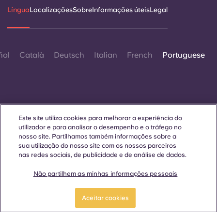
Língua
Localizações
Sobre
Informações úteis
Legal
ñol
Català
Deutsch
Italian
French
Portuguese
Este site utiliza cookies para melhorar a experiência do
Contactar-nos
utilizador e para analisar o desempenho e o tráfego no
nosso site. Partilhamos também informações sobre a
sua utilização do nosso site com os nossos parceiros
nas redes sociais, de publicidade e de análise de dados.
© 2026. Todos os direitos reservados.
Sempre que palavras que denotam um género específico
Não partilhem as minhas informações pessoais
forem exibidas neste site, elas se aplicam a todos,
independentemente do género.
Reserve já
Aceitar cookies