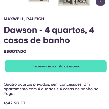
1
/
1
English (GB)
Selecione um país
Reservar agora
Selecione uma cidade
English (US)
MAXWELL, RALEIGH
Selecione uma residência
Dawson - 4 quartos, 4
Chinese
Iniciar sessão
casas de banho
Español
ESGOTADO
Català
Inscrever-se na lista de espera
Deutsch
Italian
Quatro quartos privados, sem concessões. Um
apartamento com 4 quartos e 4 casas de banho no
Yugo .
French
1642 SQ FT