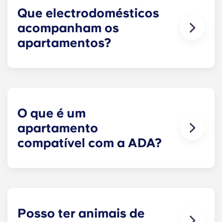
Que electrodomésticos
acompanham os
apartamentos?
Cada apartamento está equipado com todos os
eletrodomésticos necessários. Todas as cozinhas
dispõem de um frigorífico em aço inoxidável,
máquina de lavar louça, micro-ondas e forno.
Além disso, cada unidade inclui uma máquina de
O que é um
lavar e secar roupa de tamanho normal.
apartamento
compatível com a ADA?
Os apartamentos em conformidade com a ADA
dispõem de características adaptadas para
facilitar a acessibilidade.
Posso ter animais de