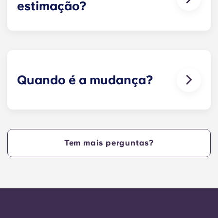
estimação?
Sim. Os nossos apartamentos aceitam animais
de estimação.
Quando é a mudança?
Estamos muito contentes por dar as boas-vindas
aos residentes e por lhes permitir a mudança
para as residências antes da data de início do
ano letivo da NCSU!
Tem mais perguntas?