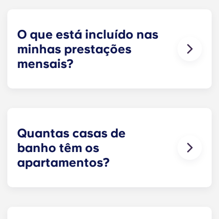
tudo, desde os estudos e os trabalhos de casa
até à maratona das tuas séries favoritas.
O que está incluído nas
minhas prestações
mensais?
Os pagamentos a prestações incluem o uso de
televisão por cabo, Internet de alta velocidade,
água e esgotos, um subsídio de 25 dólares para a
conta de eletricidade, mobiliário de design,
televisores de ecrã plano e serviços de controlo
Quantas casas de
de pragas.
banho têm os
apartamentos?
O número de casas de banho em cada
apartamento varia consoante a planta
selecionada.