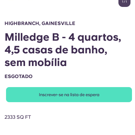
1
/
1
English (GB)
Selecione um país
Reservar agora
Selecione uma cidade
English (US)
HIGHBRANCH, GAINESVILLE
Selecione uma residência
Milledge B - 4 quartos,
Chinese
Iniciar sessão
4,5 casas de banho,
Español
sem mobília
Català
ESGOTADO
Deutsch
Inscrever-se na lista de espera
Italian
2333 SQ FT
French