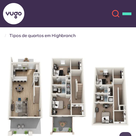
Tipos de quartos em Highbranch
Sobre
English (GB)
English (US)
Localizações
Chinese
Español
Mais
Català
Deutsch
Italian
French
Conta
Língua
Portuguese