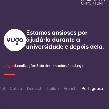
Estamos ansiosos por
ajudá-lo durante a
universidade e depois dela.
Língua
Localizações
Sobre
Informações úteis
Legal
ñol
Català
Deutsch
Italian
French
Portuguese