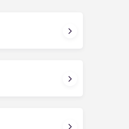
damento com a duração de 12 meses.
identes, propondo um contrato de
azer em fornecer informações
nesville, na Flórida, com 19