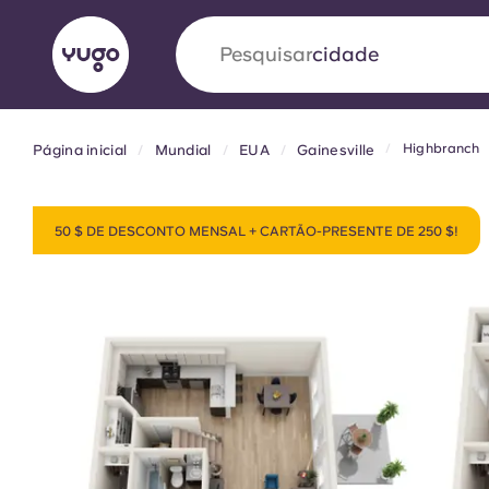
Pesquisar
país
Highbranch
Página inicial
Mundial
EUA
Gainesville
English (GB)
English (US)
Sobre
Localizações
Mais
Portuguese
50 $ DE DESCONTO MENSAL + CARTÃO-PRESENTE DE 250 $!
Yugo VCARB: Impulsionando
era no alojamento estudantil
A parceria pioneira Yugocom a VCARB estimu
ambição e momentos inesquecíveis para os a