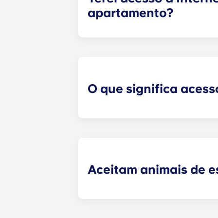
apartamento?
Nenhum apartamento para estudante
equipada com ligação à Internet de
prestação mensal.
O que significa aces
Yugo , em Gainesville, dispõe de u
eletrónicos a cada residente, à s
individualizada que lhe permite a
duplicação de chaves, fornece um 
os horários designados.
Aceitam animais de 
Sim. Os nossos apartamentos acei