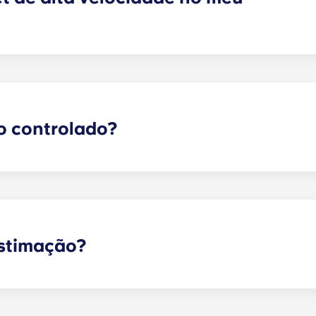
s perto da UF estaria completo sem Internet de alta vel
 alta velocidade e televisão por cabo, e cada um destes ser
so controlado?
m sistema de chaves eletrónicas, designado por «acesso co
emelhança do que acontece num hotel, em que cada residen
ceder à sua casa de campo e a quaisquer comodidades do c
registo da sua utilização e permite que as chaves de man
estimação?
tam animais de estimação.