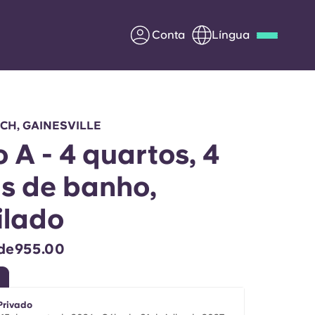
Conta
Língua
Deutsch
Italian
French
Apply Now
CH, GAINESVILLE
o A - 4 quartos, 4
s de banho,
Parceria com a Yugo
lado
entes
Informação para os pais
 de955.00
Entre em contacto
connosco
Privado