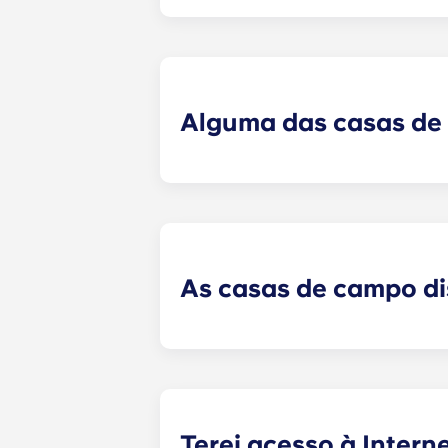
Como queremos que tenha tudo o qu
não mobilados. O pacote completo 
quarto. O pacote inclui mobiliário 
conjunto de cama e colchão, mesa
cama.
Alguma das casas de 
Não encontrará apartamentos mais 
área de estar ao ar livre, sob a f
alpendres à frente.
As casas de campo d
No Yugo , em Gainesville, disponi
estacionamento cobertos reservad
mensalidade; por isso, contacte o
Terei acesso à Intern