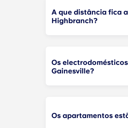
bronzeamento, campo de treino de g
A que distância fica 
Highbranch?
Yugo , em Gainesville, tem uma loc
a poucos minutos do campus. De ca
Não há nada mais prático do que i
Os electrodomésticos
Gainesville?
Cada apartamento está equipado d
eletrodomésticos incluem um frigo
de lavar e secar roupa de tamanho
Os apartamentos est