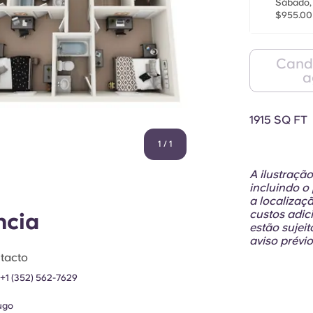
Sábado, 
$955.00
Cand
a
1915 SQ FT
1
/
1
A ilustraçã
incluindo o
a localizaçã
custos adic
ncia
estão sujei
aviso prévi
tacto
:
+1 (352) 562-7629
ugo