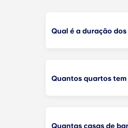
Qual é a duração dos
Para melhor satisfazer as necessi
Procuramos tornar o período de tra
arrendamento com vigência de agost
adicionais.
Quantos quartos tem
Yugo , em Gainesville, oferece os 
plantas diferentes e opções de quart
Quantas casas de ba