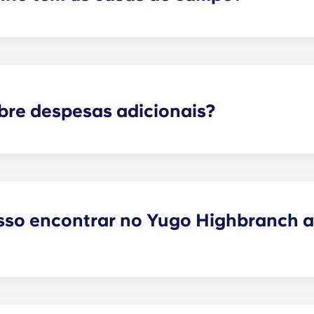
ville são os apartamentos para estudantes mobilados e m
ivativa e algumas casas de campo incluem ainda um lavabo
re despesas adicionais?
 necessidades, disponibilizando apartamentos para estudan
ades sem qualquer custo adicional para si. A sua mensalid
ntrolo de pragas, recolha de lixo, manutenção dos relvados
m outro apartamento para alugar em Gainesville, na Flórid
so encontrar no Yugo Highbranch a
os seus apartamentos de luxo para estudantes em Gainesvi
comodidades, incluindo uma das piscinas em estilo resort
tes, sauna, laboratório de informática de última geração, c