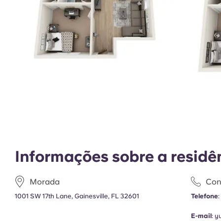
Informações sobre a residê
Morada
Con
1001 SW 17th Lane, Gainesville, FL 32601
Telefone
E-mail
:
y