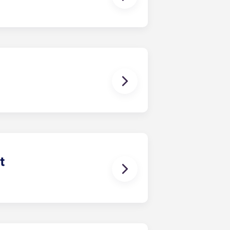
ais bem equipados da região. Cada
 adicional.
tes perto da UF, pelo que
ade inclui Internet de alta
 e acesso a todas as instalações do
a, que ofereça mais do que nós.
t
lle, na Flórida. No Highbranch,
 mais amplas de Gainesville, com
entro de fitness completo, camas de