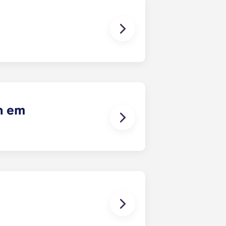
rto da UF que ficam, literalmente,
campus em menos de 10 minutos.
h em
a sua comodidade. Os
o com forno, micro-ondas e máquina