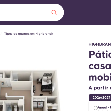
Tipos de quartos em Highbranch
Chinese
Español
Català
HIGHBRAN
Páti
casa
Sobre nós
mobi
 uma nova
Perguntas frequ
A partir
la a inovação, a
Blogue
2026/2027
lunos.
Anual - 