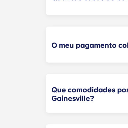
As casas de campo Yugo em Gaines
quarto dispõe de casa de banho pr
O meu pagamento cob
Queremos satisfazer todas as suas
incluímos uma variedade de comodid
velocidade, televisão por cabo, co
The Retreat. Não encontrará nenhu
Que comodidades pos
Gainesville?
Yugo não é conhecido por nada pel
oferecemos o máximo em termos de 
um confortável centro para residen