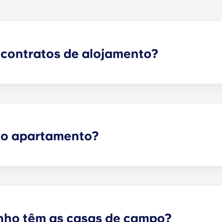
 contratos de alojamento?
dades dos nossos clientes, oferecemos contratos de arren
nsição o mais tranquilo possível para todos os nossos res
o até ao final de julho. O nosso escritório terá todo o pr
 o apartamento?
apartamentos de luxo para estudantes mais completos de Gai
os, incluindo 2, 3, 4, 5 e 6 quartos.
nho têm as casas de campo?