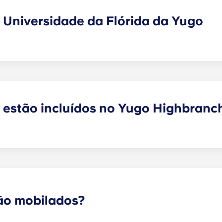
olfe virtual e sala de estudo.
a Universidade da Flórida da Yugo
alização ideal, oferecendo apartamentos para estudantes pe
rro ou de bicicleta, os residentes conseguem chegar ao 
sto!
 estão incluídos no Yugo Highbranc
e série com todos os eletrodomésticos necessários para 
rífico com máquina de gelo, máquina de lavar louça, fogã
 normal.
ão mobilados?