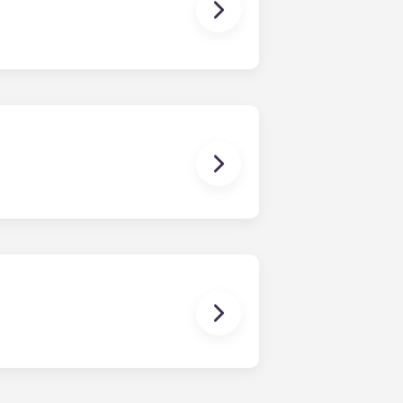
ocidade. Cada casa de campo está
viços está incluído na sua
ntrolado». Emitimos porta-chaves
te possui uma chave
omplexo. Este sistema impede a
utenção funcionem apenas durante