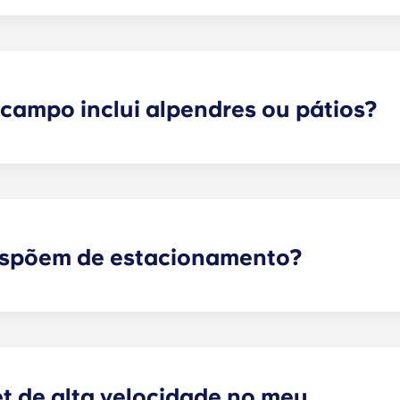
e precisa ao viver no Yugo , em Gainesville, disponibiliz
de mobiliário que oferecemos inclui mobiliário tanto par
de alta qualidade para a sala de estar, bem como mobiliári
 de cabeceira, secretária e cadeira, e uma cómoda ou um
campo inclui alpendres ou pátios?
agradáveis em Gainesville, perto da UF. Independentement
orma de um pátio ou terraço (dependendo da planta). Algun
ispõem de estacionamento?
bilizamos lugares de estacionamento por ordem de chegad
os. Caso opte por um lugar de estacionamento coberto res
 Gabinete de Arrendamento para saber a disponibilidade de
et de alta velocidade no meu