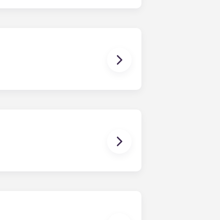
amos opções de chalés mobilados e
a as áreas comuns como para cada
o para os quartos, incluindo um
 espaço de arrumação debaixo da
e do chalé que escolher, terá uma
s chalés também dispõem de
a, bem como lugares de
ervado, será cobrada uma
 lugares de estacionamento.