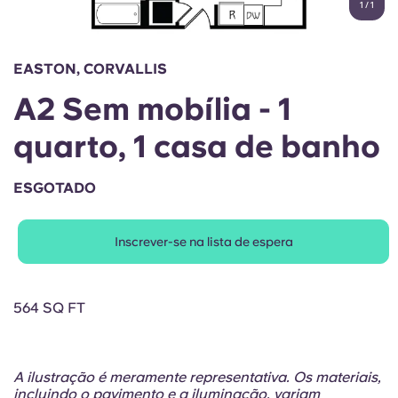
1
/
1
English (GB)
Selecione um país
Reservar agora
Selecione uma cidade
English (US)
EASTON, CORVALLIS
Selecione uma residência
A2 Sem mobília - 1
Chinese
Iniciar sessão
quarto, 1 casa de banho
Español
ESGOTADO
Català
Inscrever-se na lista de espera
Deutsch
Italian
564 SQ FT
French
A ilustração é meramente representativa. Os materiais,
incluindo o pavimento e a iluminação, variam