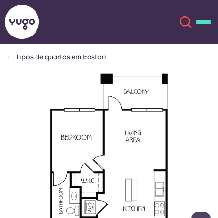
Tipos de quartos em Easton
Sobre
English (GB)
English (US)
Localizações
Chinese
Español
Mais
Català
Deutsch
Italian
French
Conta
Língua
Portuguese