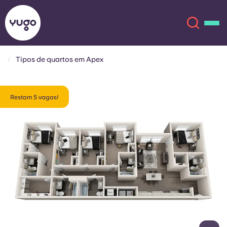
Tipos de quartos em Apex
Sobre
English (GB)
Restam 5 vagas!
English (US)
Localizações
Chinese
Español
Mais
Català
Deutsch
Italian
French
Conta
Língua
Portuguese