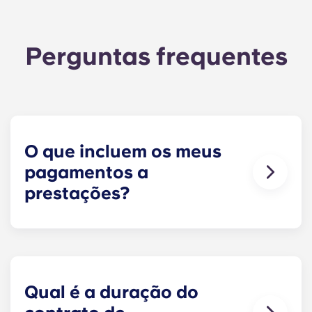
Perguntas frequentes
O que incluem os meus
pagamentos a
prestações?
As prestações mensais incluem Internet de alta
velocidade, televisão por cabo, conjuntos de
mobiliário concebidos à medida, uma televisão
ROKU de ecrã plano de 55 polegadas, recolha de
lixo e acesso às comodidades do nosso
Qual é a duração do
complexo.