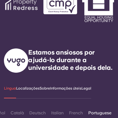
Estamos ansiosos por
ajudá-lo durante a
universidade e depois dela.
Língua
Localizações
Sobre
Informações úteis
Legal
ñol
Català
Deutsch
Italian
French
Portuguese