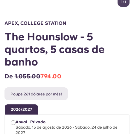
1
/
1
English (GB)
Selecione um país
Reservar agora
Selecione uma cidade
English (US)
APEX, COLLEGE STATION
Selecione uma residência
The Hounslow - 5
Chinese
Iniciar sessão
quartos, 5 casas de
Español
banho
Català
De
1,055.00
794.00
Deutsch
Poupe 261 dólares por mês!
Italian
2026/2027
French
Anual - Privado
Sábado, 15 de agosto de 2026 - Sábado, 24 de julho de
2027