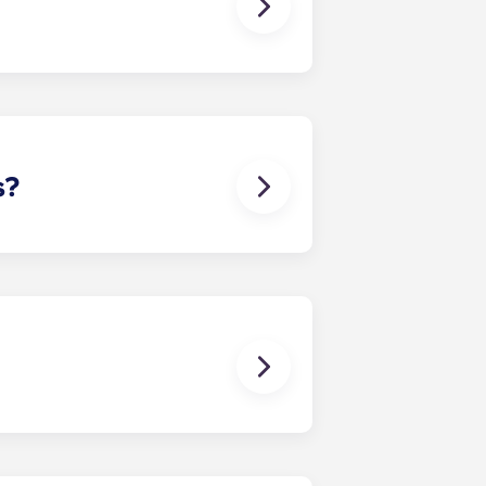
ma piscina no terraço com borda
m sala de cardio e sala de
o; uma área de lounge VIP
informática com salas de estudo
s?
trodomésticos padrão em aço
uina de lavar e secar roupa de
para a sala de estar e para o