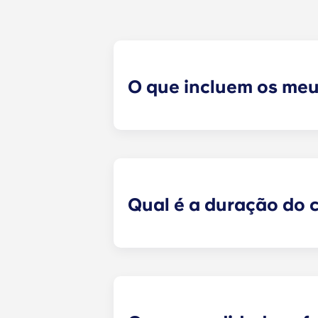
O que incluem os me
As prestações mensais incluem Inte
uma televisão ROKU de ecrã plano 
Qual é a duração do 
Os contratos de arrendamento prev