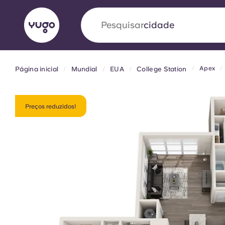
Pesquisar
país
Apex
Página inicial
Mundial
EUA
College Station
English (GB)
English (US)
Sobre
Localizações
Mais
Portuguese
Preços reduzidos!
Yugo VCARB: Impulsionando
era no alojamento estudantil
A parceria pioneira Yugocom a VCARB estimu
ambição e momentos inesquecíveis para os a