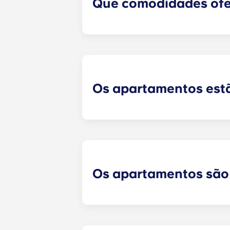
Que comodidades ofer
O Apex oferece uma variedade dive
infinita, ao estilo de um resort, c
musculação; um simulador de golfe
interior/exterior; pátio com redes e
privadas; estacionamento em garag
Os apartamentos est
Sim! Cada um dos nossos apartame
inoxidável, incluindo frigorífico,
tamanho normal!
Os apartamentos são
Todos os apartamentos do Apex estã
quarto, incluindo um colchão de 