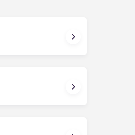
mobiliário concebidos à medida,
s do nosso complexo.
término em julho.