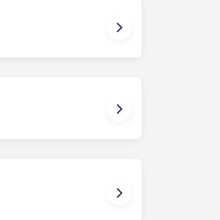
o houver lugares disponíveis) para
s em plano aberto. A área exata