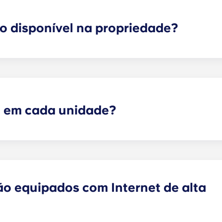
o disponível na propriedade?
ugar no nosso parque de estacionamento no local (enquant
empre que precisarem.
e em cada unidade?
e quartos espaçosos e privados, bem como de salas comun
soante a planta selecionada.
o equipados com Internet de alta