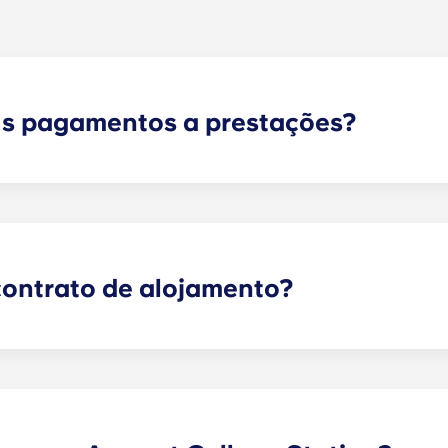
us pagamentos a prestações?
rnet de alta velocidade, televisão por cabo, conjuntos de 
de 55 polegadas, recolha de lixo e acesso às comodidade
contrato de alojamento?
êem 12 prestações mensais iguais, com início em agosto e 