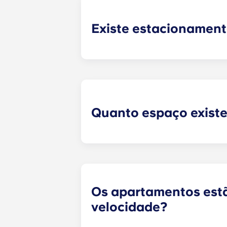
Existe estacionament
Os residentes podem reservar um l
um estacionamento fácil e fiável s
Quanto espaço exist
Todas as nossas plantas dispõem d
dos nossos apartamentos varia con
Os apartamentos estã
velocidade?