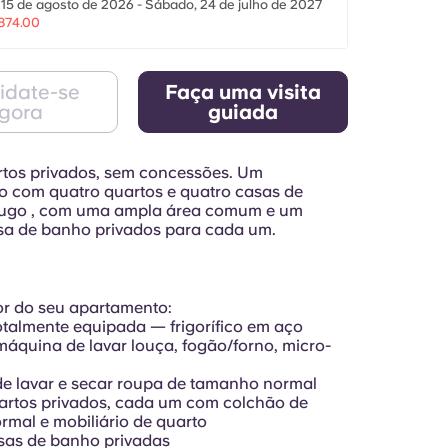
15 de agosto de 2026 - Sábado, 24 de julho de 2027
874.00
idate-se
Faça uma visita
gora
guiada
tos privados, sem concessões. Um
 com quatro quartos e quatro casas de
ugo , com uma ampla área comum e um
sa de banho privados para cada um.
ior do seu apartamento:
otalmente equipada — frigorífico em aço
 máquina de lavar louça, fogão/forno, micro-
e lavar e secar roupa de tamanho normal
artos privados, cada um com colchão de
mal e mobiliário de quarto
sas de banho privadas