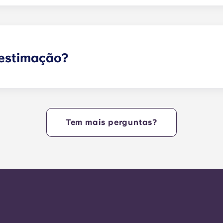
dos com ligação à Internet de alta velocidade com Wi-Fi
 estimação?
am animais de estimação. Tenha em atenção que podem aplic
ipa da residência para obter mais informações.
Tem mais perguntas?