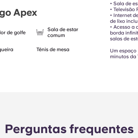
• Sala de e
• Televisão
ugo Apex
• Internet d
de lixo incl
• Acesso a 
Sala de estar
or de golfe
borda infini
comum
salas de es
gueira
Ténis de mesa
Um espaço p
minutos da
Perguntas frequentes