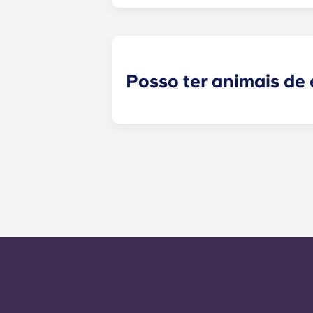
Sim, os apartamentos estão equipa
televisão por cabo.
Posso ter animais de
Sim, os nossos apartamentos aceit
e taxas adicionais. Contacte a equ