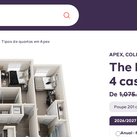
Tipos de quartos em Apex
Chinese
Español
Català
APEX, COL
The 
4 ca
Sobre nós
 uma nova
De
1,075
Perguntas frequ
Poupe 201 d
la a inovação, a
Blogue
2026/2027
lunos.
Anual - 