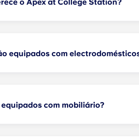
ece o Apex at College Station?
rsificada de comodidades próprias de um spa, incluindo u
om área para banhos de sol; um ginásio de última geração co
 com qualidade PGA; sala de jogos; bronzeamento gratuit
 lareira; ténis de mesa e churrasqueira ao ar livre; sala de 
em; e serviços de manutenção e gestão no local.
ão equipados com electrodoméstico
ntos em College Station está equipado com todos os ele
 máquina de lavar louça, fogão com forno, micro-ondas e máq
 equipados com mobiliário?
o 100% mobilados! O seu apartamento incluirá mobiliário 
tamanho normal.