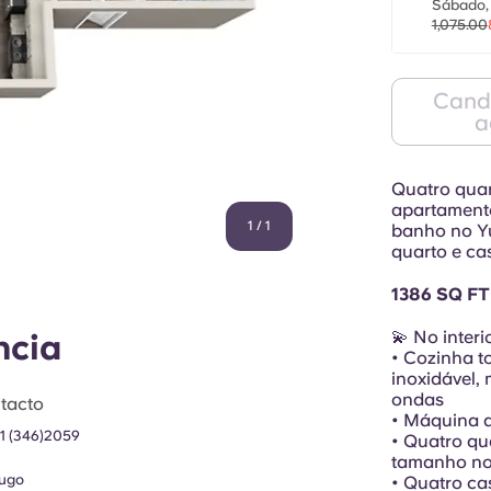
Sábado, 
1,075.00
Cand
a
Quatro quar
apartamento
1
/
1
banho no Y
quarto e ca
1386 SQ FT
💫 No inter
ncia
• Cozinha t
inoxidável,
ondas
tacto
• Máquina d
1 (346)2059
• Quatro qu
tamanho nor
ugo
• Quatro ca