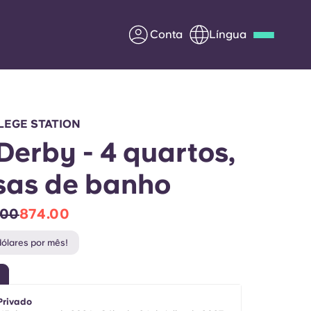
Conta
Língua
Deutsch
Italian
French
Apply Now
LEGE STATION
Derby - 4 quartos,
sas de banho
Parceria com a Yugo
.00
874.00
entes
Informação para os pais
ólares por mês!
Entre em contacto
connosco
Privado