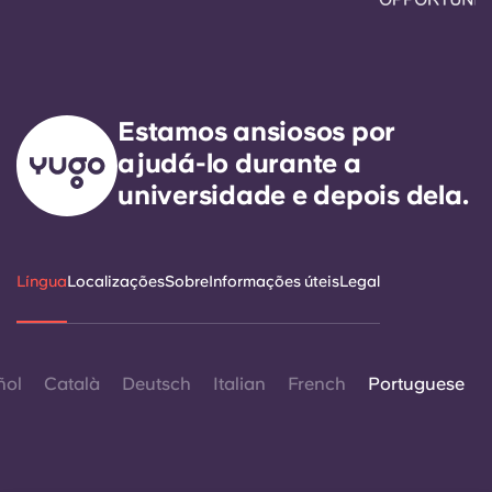
Estamos ansiosos por
ajudá-lo durante a
universidade e depois dela.
Língua
Localizações
Sobre
Informações úteis
Legal
ñol
Català
Deutsch
Italian
French
Portuguese