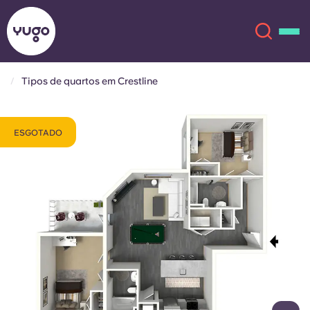
Tipos de quartos em Crestline
Sobre
English (GB)
ESGOTADO
English (US)
Localizações
Chinese
Español
Mais
Català
Deutsch
Italian
French
Conta
Língua
Portuguese