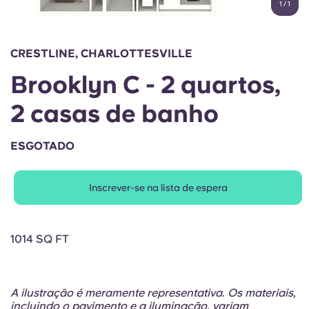
1
/
1
English (GB)
Selecione um país
Reservar agora
Selecione uma cidade
English (US)
CRESTLINE, CHARLOTTESVILLE
Selecione uma residência
Brooklyn C - 2 quartos,
Chinese
Iniciar sessão
2 casas de banho
Español
ESGOTADO
Català
Inscrever-se na lista de espera
Deutsch
Italian
1014 SQ FT
French
A ilustração é meramente representativa. Os materiais,
incluindo o pavimento e a iluminação, variam