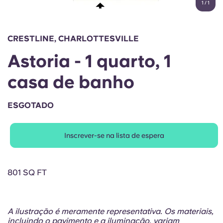
1
/
1
English (GB)
Selecione um país
Reservar agora
Selecione uma cidade
English (US)
CRESTLINE, CHARLOTTESVILLE
Selecione uma residência
Astoria - 1 quarto, 1
Chinese
Iniciar sessão
casa de banho
Español
ESGOTADO
Català
Inscrever-se na lista de espera
Deutsch
Italian
801 SQ FT
French
A ilustração é meramente representativa. Os materiais,
incluindo o pavimento e a iluminação, variam