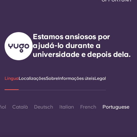
Estamos ansiosos por
ajudá-lo durante a
universidade e depois dela.
Língua
Localizações
Sobre
Informações úteis
Legal
ñol
Català
Deutsch
Italian
French
Portuguese