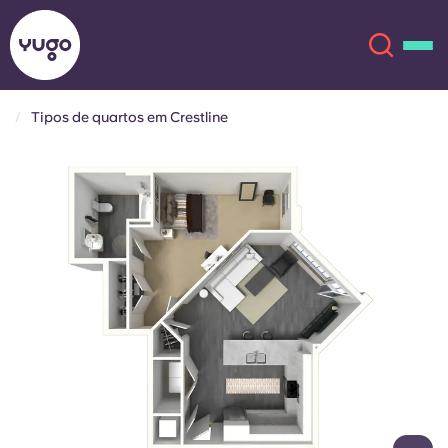
Tipos de quartos em Crestline
Sobre
English (GB)
English (US)
Localizações
Chinese
Español
Mais
Català
Deutsch
Italian
French
Conta
Língua
Portuguese