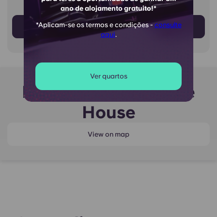
ano de alojamento gratuito!*
*Aplicam-se os termos e condições -
consulte
Saiba mais
aqui
.
Ver quartos
Em torno da Therese
House
View on map