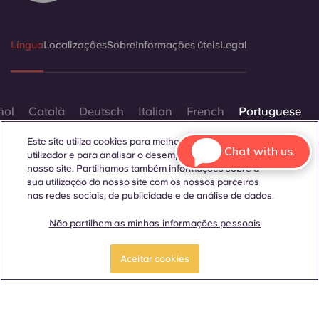
Língua
Localizações
Sobre
Informações úteis
Legal
ñol
Català
Deutsch
Italian
French
Portuguese
Este site utiliza cookies para melhorar a experiência do
Chat with us.
utilizador e para analisar o desempenho e o tráfego no
nosso site. Partilhamos também informações sobre a
sua utilização do nosso site com os nossos parceiros
nas redes sociais, de publicidade e de análise de dados.
Contactar-nos
Não partilhem as minhas informações pessoais
RESERVAR UM
Faça uma visita
QUARTO
guiada
Aceitar cookies
© 2026. Todos os direitos reservados.
Sempre que palavras que denotam um género específico
forem exibidas neste site, elas se aplicam a todos,
independentemente do género.