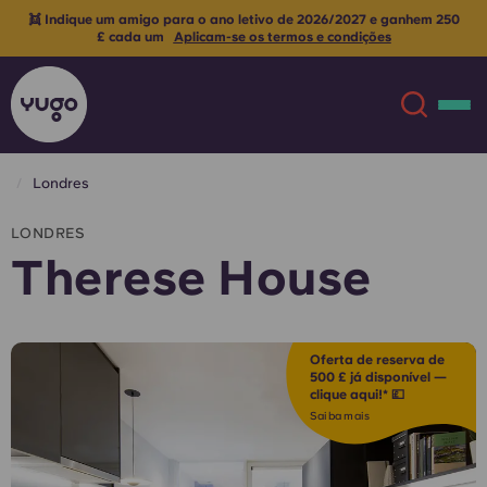
👯 Indique um amigo para o ano letivo de 2026/2027 e ganhem 250
£ cada um
Aplicam-se os termos e condições
Londres
Sobre
English (GB)
LONDRES
Therese House
English (US)
Localizações
Chinese
Español
Mais
Oferta de reserva de
500 £ já disponível —
clique aqui!* 💷
Català
Deutsch
Saiba mais
Italian
French