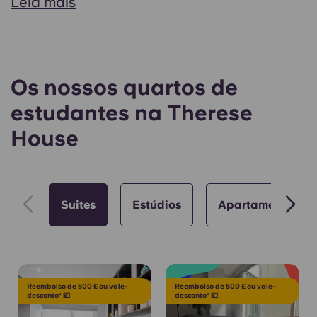
Leia mais
Os nossos quartos de
estudantes na Therese
House
Suites
Estúdios
Apartamento com
Reembolso de 500 £ ou vale-
Reembolso de 500 £ ou vale-
desconto* 💷
desconto* 💷