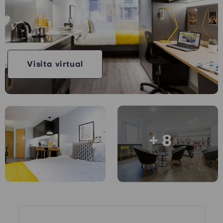
Conta
Língua
Portuguese
English (GB)
Selecione um país
Reservar agora
Selecione uma cidade
English (US)
Visita virtual
Selecione uma residência
Chinese
Iniciar sessão
Español
+ 8
Català
Deutsch
Italian