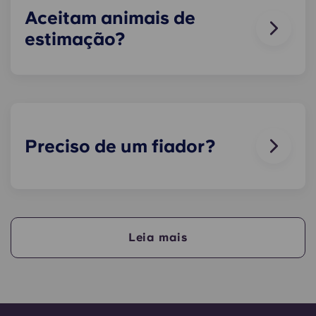
apoio ou na receção e iremos ajudá-lo assim que
Aceitam animais de
for possível.
estimação?
Adoramos animais, mas, para garantir o bem-
estar dos animais e por respeito aos outros
residentes que, por exemplo, possam sofrer de
alergias, não permitimos a presença de animais
nos nossos edifícios.
Preciso de um fiador?
Sim, se estiver a pagar o alojamento em
prestações, precisará de um fiador para garantir
que consegue efetuar os pagamentos a tempo.
Leia mais
O fiador assume a responsabilidade de efetuar os
pagamentos em seu nome se, por qualquer
motivo, não o puder fazer. Se tiver dificuldades
em efetuar um pagamento em prestações, fale
primeiro com a nossa equipa de apoio - o seu