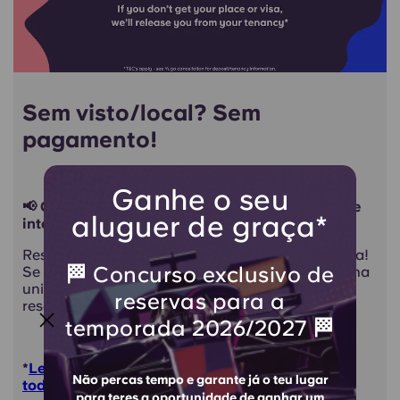
Sem visto/local? Sem
pagamento!
Ganhe o seu
📢 Chamando todos os alunos do primeiro ano e
aluguer de graça*
internacionais
Reserve o seu quarto na Therese House confiança!
🏁 Concurso exclusivo de
Se não conseguir obter o visto ou não for aceito na
universidade escolhida, poderá cancelar a sua
reservas para a
reserva sem penalização*.
temporada 2026/2027 🏁
*
Leia a política de cancelamento para obter
Não percas tempo e garante já o teu lugar
todos os detalhes!
para teres a oportunidade de ganhar um