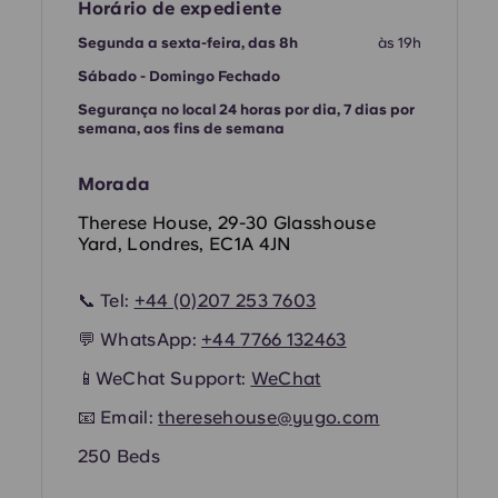
French
Horário de expediente
Segunda a sexta-feira, das 8h
às 19h
Portuguese
Sábado - Domingo Fechado
Segurança no local 24 horas por dia, 7 dias por
semana, aos fins de semana
Morada
Therese House, 29-30 Glasshouse
Yard, Londres, EC1A 4JN
📞 Tel:
+44 (0)207 253 7603
💬 WhatsApp:
+44
7766 132463
📱WeChat Support:
WeChat
📧 Email:
theresehouse@yugo.com
250 Beds