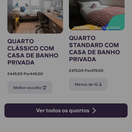
16 enquiries
HURRY!
QUARTO
QUARTO
STANDARD COM
CLÁSSICO COM
CASA DE BANHO
CASA DE BANHO
PRIVADA
PRIVADA
£475.00 Por475.00
£445.00 Por445.00
Menos de 10 ⌛
Melhor escolha 🏆
Ver todos os quartos