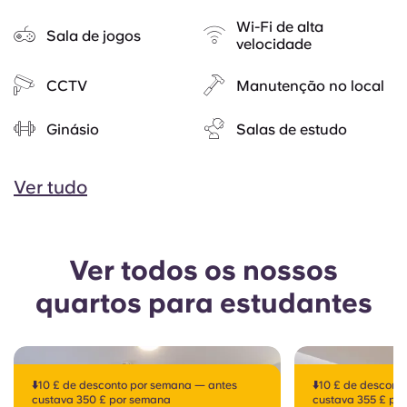
Wi-Fi de alta
Sala de jogos
velocidade
CCTV
Manutenção no local
Ginásio
Salas de estudo
Ver tudo
Ver todos os nossos
quartos para estudantes
⬇️10 £ de desconto por semana — antes
⬇️10 £ de descon
custava 350 £ por semana
custava 355 £ po