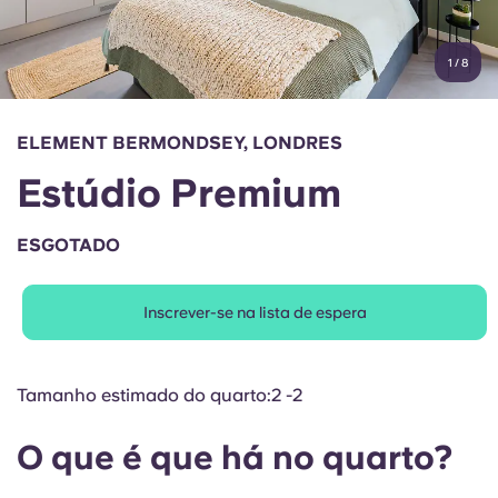
Conta
Língua
Portuguese
1
/
8
English (GB)
Selecione um país
Reservar agora
Selecione uma cidade
English (US)
ELEMENT BERMONDSEY, LONDRES
Selecione uma residência
Estúdio Premium
Chinese
Iniciar sessão
ESGOTADO
Español
Inscrever-se na lista de espera
Català
Deutsch
Tamanho estimado do quarto:2 -2
Italian
O que é que há no quarto?