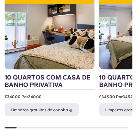
10 QUARTOS COM CASA DE
10 QUARTO
BANHO PRIVATIVA
BANHO PRI
£340.00 Por340.00
£345.00 Por345.00
Limpezas gratuitas de cozinha 🧽
Limpezas gratuit