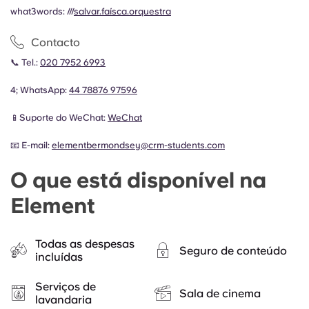
what3words: ///
salvar.faísca.orquestra
Contacto
📞 Tel.:
020 7952 6993
4; WhatsApp:
44
78876 97596
📱Suporte do WeChat:
WeChat
📧 E-mail:
elementbermondsey@crm-students.com
O que está disponível na
Element
Todas as despesas
Seguro de conteúdo
incluídas
Serviços de
Sala de cinema
lavandaria