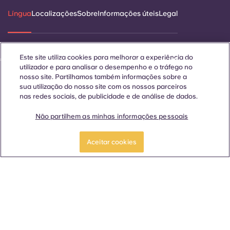
Língua
Localizações
Sobre
Informações úteis
Legal
Este site utiliza cookies para melhorar a experiência do
ñol
Català
Deutsch
Italian
French
Portuguese
utilizador e para analisar o desempenho e o tráfego no
nosso site. Partilhamos também informações sobre a
sua utilização do nosso site com os nossos parceiros
nas redes sociais, de publicidade e de análise de dados.
Não partilhem as minhas informações pessoais
Contactar-nos
Reserve já
Aceitar cookies
© 2026. Todos os direitos reservados.
Sempre que palavras que denotam um género específico
forem exibidas neste site, elas se aplicam a todos,
independentemente do género.