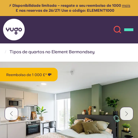
⚡ Disponibilidade limitada – resgate o seu reembolso de 1000
mais
£ nas reservas de 26/27! Use o código:
ELEMENT1000
Aplicam-se os Termos e Condições
Tipos de quartos no Element Bermondsey
Sobre
English (GB)
Reembolso de 1 000 £* 💸
English (US)
Localizações
Chinese
Español
Mais
Català
Deutsch
Italian
French