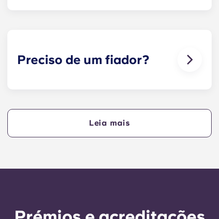
Adoramos animais, mas, para garantir o bem-
estar dos animais e por respeito aos outros
residentes que, por exemplo, possam sofrer de
alergias, não permitimos a presença de animais
nos nossos edifícios.
Preciso de um fiador?
Sim, se estiver a pagar o alojamento em
prestações, precisará de um fiador para garantir
que consegue efetuar os pagamentos a tempo.
Leia mais
O fiador assume a responsabilidade de efetuar os
pagamentos em seu nome se, por qualquer
motivo, não o puder fazer. Se tiver dificuldades
em efetuar um pagamento em prestações, fale
primeiro com a nossa equipa de apoio - o seu
fiador só será utilizado como último recurso.
Prémios e acreditações