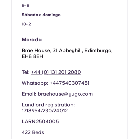
Portuguese
8- 8
Sábado e domingo
10- 2
Morada
Brae House, 31 Abbeyhill, Edimburgo,
EH8 8EH
Tel:
+44 (0) 131 201 2080
Whatsapp:
+44
7540307481
Email:
braehouse@yugo.com
Landlord registration:
1718954/230/24012
LARN2504005
422 Beds