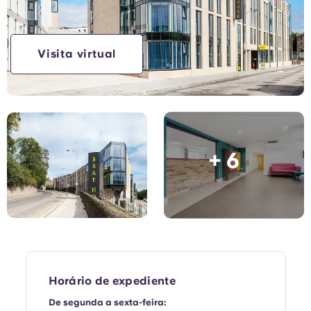
English (GB)
Selecione um país
Reservar agora
Selecione uma cidade
English (US)
Visita virtual
Selecione uma residência
Chinese
Iniciar sessão
Español
+ 6
Català
Deutsch
Italian
French
Horário de expediente
De segunda a sexta-feira: