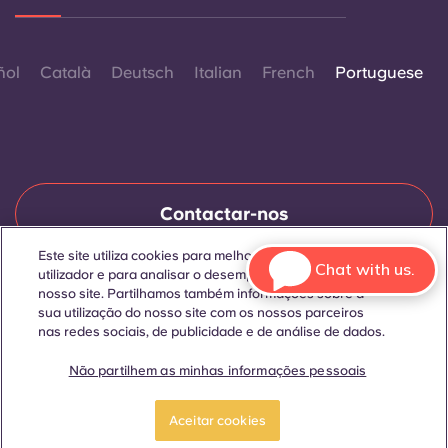
ñol
Català
Deutsch
Italian
French
Portuguese
Contactar-nos
Este site utiliza cookies para melhorar a experiência do
Chat with us.
utilizador e para analisar o desempenho e o tráfego no
nosso site. Partilhamos também informações sobre a
© 2026. Todos os direitos reservados.
Sempre que palavras que denotam um género específico
sua utilização do nosso site com os nossos parceiros
forem exibidas neste site, elas se aplicam a todos,
nas redes sociais, de publicidade e de análise de dados.
independentemente do género.
Não partilhem as minhas informações pessoais
RESERVAR UM
Faça uma visita
QUARTO
guiada
Aceitar cookies