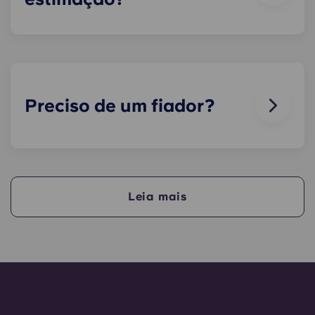
Adoramos animais, mas, para garantir o bem-
estar dos animais e por respeito aos outros
residentes que, por exemplo, possam sofrer de
alergias, não permitimos a presença de animais
nos nossos edifícios.
Preciso de um fiador?
Sim, se estiver a pagar o alojamento em
prestações, precisará de um fiador para garantir
que consegue efetuar os pagamentos a tempo.
Leia mais
O fiador assume a responsabilidade de efetuar os
pagamentos em seu nome se, por qualquer
motivo, não o puder fazer. Se tiver dificuldades
em efetuar um pagamento em prestações, fale
primeiro com a nossa equipa de apoio - o seu
fiador só será utilizado como último recurso.