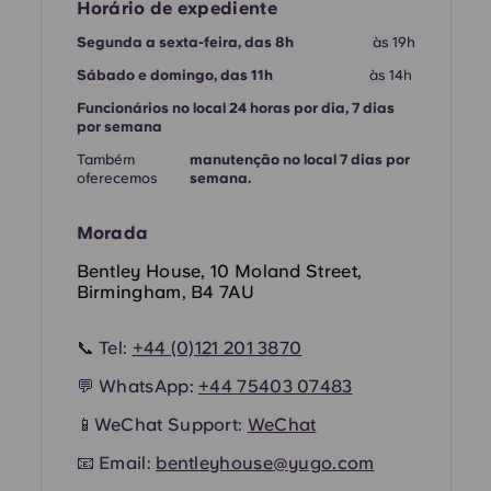
French
Horário de expediente
Segunda a sexta-feira, das 8h
às 19h
Portuguese
Sábado e domingo, das 11h
às 14h
Funcionários no local 24 horas por dia, 7 dias
por semana
Também
manutenção no local 7 dias por
oferecemos
semana.
Morada
Bentley House, 10 Moland Street,
Birmingham, B4 7AU
📞 Tel:
+44 (0)121 201 3870
💬 WhatsApp:
+44
75403 07483
📱
WeChat Support:
WeChat
📧 Email:
bentleyhouse@yugo.com