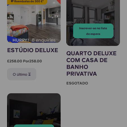
💸 Reembolso de 300 £*
Inscrever-se na lista
de espera
8 enquiries
HURRY!
ESTÚDIO DELUXE
QUARTO DELUXE
COM CASA DE
£258.00 Por258.00
BANHO
PRIVATIVA
O último ⏳
ESGOTADO