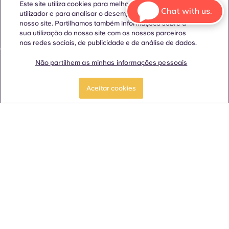
Língua
Localizações
Sobre
Informações úteis
Legal
Este site utiliza cookies para melhorar a experiência do
Chat with us.
utilizador e para analisar o desempenho e o tráfego no
nosso site. Partilhamos também informações sobre a
sua utilização do nosso site com os nossos parceiros
nas redes sociais, de publicidade e de análise de dados.
ñol
Català
Deutsch
Italian
French
Portuguese
Não partilhem as minhas informações pessoais
RESERVAR UM
Faça uma visita
QUARTO
guiada
Aceitar cookies
Contactar-nos
© 2026. Todos os direitos reservados.
Sempre que palavras que denotam um género específico
forem exibidas neste site, elas se aplicam a todos,
independentemente do género.