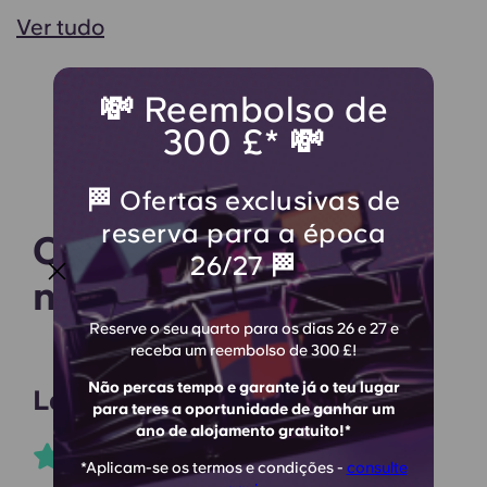
Ver tudo
💸 Reembolso de
300 £* 💸
🏁 Ofertas exclusivas de
reserva para a época
O que dizem os
26/27 🏁
nossos residentes
Reserve o seu quarto para os dias 26 e 27 e
receba um reembolso de 300 £!
Não percas tempo e garante já o teu lugar
Lauren H
para teres a oportunidade de ganhar um
ano de alojamento gratuito!*
*Aplicam-se os termos e condições -
consulte