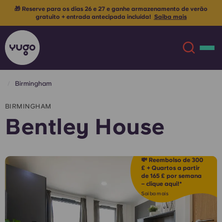
🎁 Reserve para os dias 26 e 27 e ganhe armazenamento de verão
gratuito + entrada antecipada incluída!
Saiba mais
Birmingham
Sobre
English (GB)
BIRMINGHAM
Bentley House
English (US)
Localizações
Chinese
Español
Mais
💸 Reembolso de 300
£ + Quartos a partir
de 165 £ por semana
Català
Deutsch
– clique aqui!*
Saiba mais
Italian
French