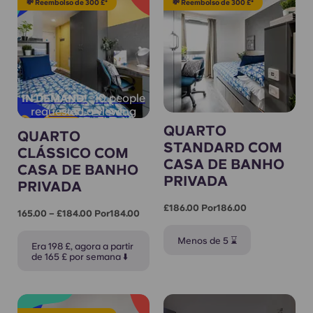
💸 Reembolso de 300 £*
💸 Reembolso de 300 £*
10 people
IN DEMAND!
requested a viewing
QUARTO
QUARTO
STANDARD COM
CLÁSSICO COM
CASA DE BANHO
CASA DE BANHO
PRIVADA
PRIVADA
£186.00 Por186.00
165.00 – £184.00 Por184.00
Menos de 5 ⌛
Era 198 £, agora a partir
de 165 £ por semana ⬇️