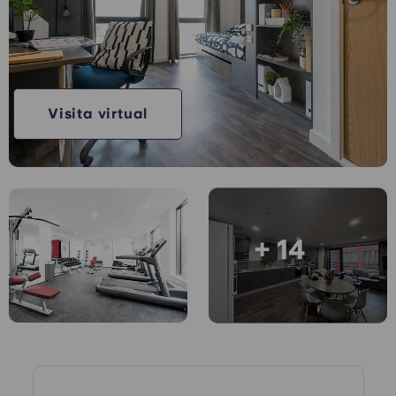
Conta
Língua
Portuguese
English (GB)
Selecione um país
Reservar agora
Selecione uma cidade
English (US)
Visita virtual
Selecione uma residência
Chinese
Iniciar sessão
Español
+ 14
Català
Deutsch
Italian