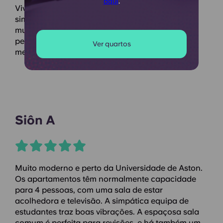
aqui
.
Vivi aqui durante um ano e adorei. Funcionários
simpáticos, quartos modernos, Wi-Fi rápido e
muita arrumação. Também há frequentemente
pequenos eventos. Isso torna a vida aqui ainda
Ver quartos
melhor. Estou a gostar muito!
Siôn A
Muito moderno e perto da Universidade de Aston.
Os apartamentos têm normalmente capacidade
para 4 pessoas, com uma sala de estar
acolhedora e televisão. A simpática equipa de
estudantes traz boas vibrações. A espaçosa sala
comum é perfeita para revisões, e há também um