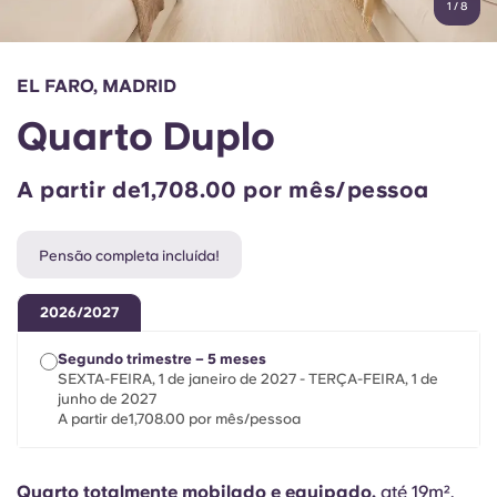
1
/
8
English (GB)
Selecione um país
Reservar agora
Selecione uma cidade
English (US)
EL FARO, MADRID
Selecione uma residência
Quarto Duplo
Chinese
Iniciar sessão
A partir de1,708.00 por mês/pessoa
Español
Pensão completa incluída!
Català
2026/2027
Deutsch
Segundo trimestre – 5 meses
SEXTA-FEIRA, 1 de janeiro de 2027 - TERÇA-FEIRA, 1 de
Italian
junho de 2027
A partir de1,708.00 por mês/pessoa
French
Quarto totalmente mobilado e equipado,
até 19m²,