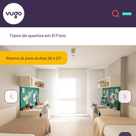
Tipos de quartos em El Faro
Sobre
English (GB)
Reserve já para os dias 26 e 27!
English (US)
Localizações
Chinese
Español
Mais
Català
Deutsch
Italian
French
Conta
Língua
Portuguese