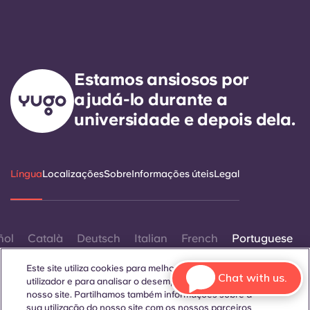
Estamos ansiosos por
ajudá-lo durante a
universidade e depois dela.
Língua
Localizações
Sobre
Informações úteis
Legal
ñol
Català
Deutsch
Italian
French
Portuguese
Este site utiliza cookies para melhorar a experiência do
Chat with us.
utilizador e para analisar o desempenho e o tráfego no
nosso site. Partilhamos também informações sobre a
sua utilização do nosso site com os nossos parceiros