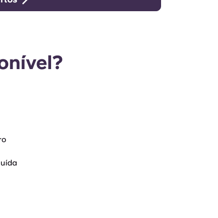
onível?
ro
luída