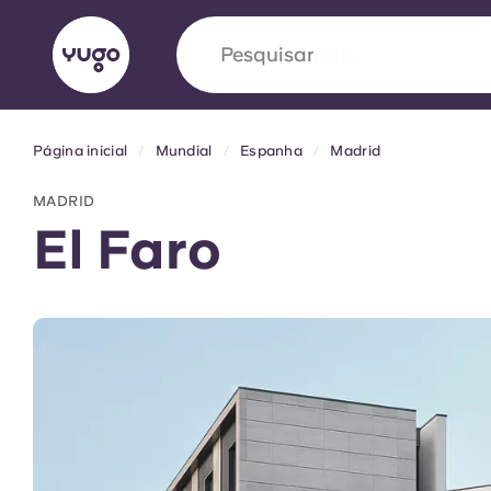
Pesquisar
universidade
Página inicial
Mundial
Espanha
Madrid
English (GB)
English (US)
Sobre
Localizações
Mais
MADRID
Portuguese
El Faro
Yugo VCARB: Impulsionando
era no alojamento estudantil
A parceria pioneira Yugocom a VCARB estimu
ambição e momentos inesquecíveis para os a