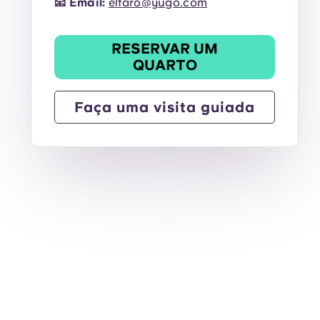
📧
Email:
elfaro@yugo.com
RESERVAR UM
QUARTO
Faça uma visita guiada