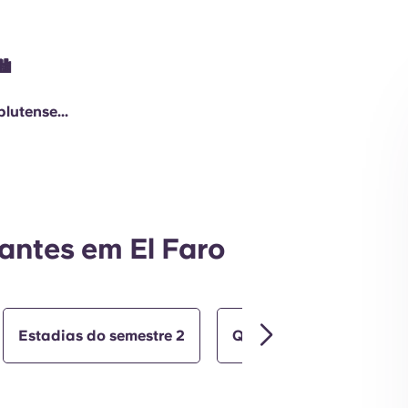
Exterior
️
lutense...
antes em El Faro
Estadias do semestre 2
Quarto com acesso para