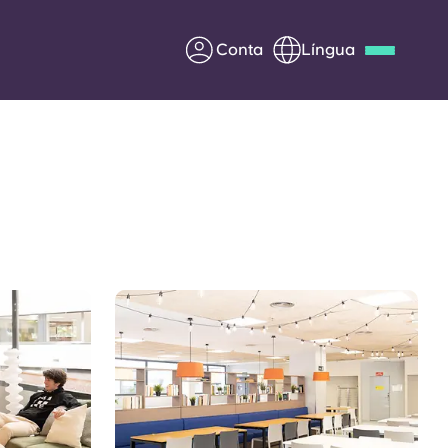
Conta
Língua
Deutsch
Italian
French
Apply Now
Parceria com a Yugo
entes
Informação para os pais
Entre em contacto
connosco