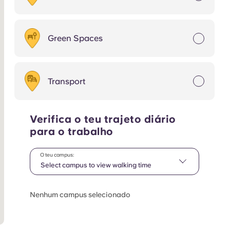
Green Spaces
Transport
Verifica o teu trajeto diário
para o trabalho
O teu campus:
Select campus to view walking time
Nenhum campus selecionado