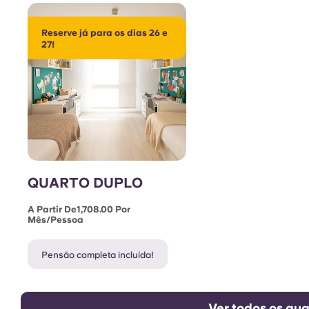
Reserve já para os dias 26 e
27!
QUARTO DUPLO
A Partir De1,708.00 Por
Mês/pessoa
Pensão completa incluída!
Ver todos os qua