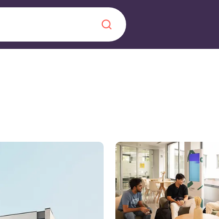
Chinese
Español
Català
Sobre nós
 uma nova
Perguntas frequ
la a inovação, a
Blogue
lunos.