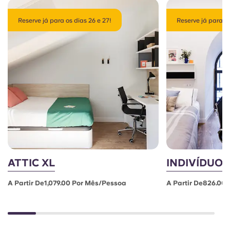
Reserve já para os dias 26 e 27!
Reserve já para os
ATTIC XL
INDIVÍDUO
A Partir De1,079.00 Por Mês/pessoa
A Partir De826.00