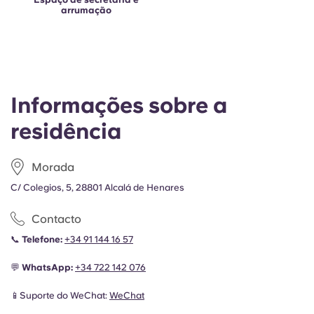
arrumação
Informações sobre a
residência
Morada
C/ Colegios, 5, 28801 Alcalá de Henares
Contacto
📞
Telefone:
+34 91 144 16 57
💬
WhatsApp:
+34
722 142 076
📱Suporte do WeChat:
WeChat