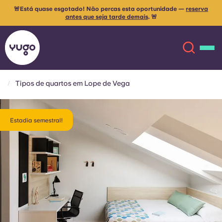
🚨Está quase esgotado! Não percas esta oportunidade —
reserva
antes que seja tarde demais
. 🚨
Tipos de quartos em Lope de Vega
Sobre
English (GB)
Estadia semestral!
English (US)
Localizações
Chinese
Español
Mais
Català
Deutsch
Italian
French