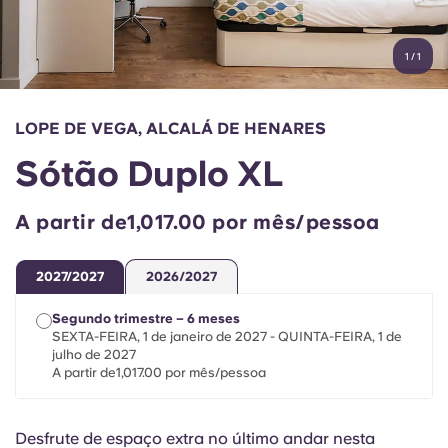
Conta
Língua
Portuguese
1
/
1
English (GB)
Selecione um país
Reservar agora
Selecione uma cidade
English (US)
LOPE DE VEGA, ALCALÁ DE HENARES
Selecione uma residência
Sótão Duplo XL
Chinese
Iniciar sessão
A partir de1,017.00 por mês/pessoa
Español
2027/2027
2026/2027
Català
Segundo trimestre – 6 meses
SEXTA-FEIRA, 1 de janeiro de 2027 - QUINTA-FEIRA, 1 de
Deutsch
julho de 2027
A partir de1,017.00 por mês/pessoa
Italian
Desfrute de espaço extra no último andar nesta