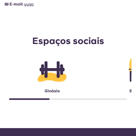
📧
E-mail:
yugo
Espaços sociais
Ginásio
Sal