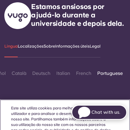
Estamos ansiosos por
ajudá-lo durante a
universidade e depois dela.
Língua
Localizações
Sobre
Informações úteis
Legal
ñol
Català
Deutsch
Italian
French
Portuguese
Este site utiliza cookies para melhorar a experiência do
Chat with us.
Contactar-nos
utilizador e para analisar o desempenho e o tráfego no
nosso site. Partilhamos também informações sobre a
sua utilização do nosso site com os nossos parceiros