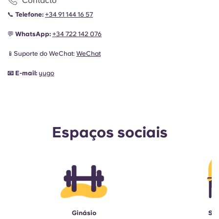
Contacto
📞
Telefone:
+34 91 144 16 57
💬
WhatsApp:
+34
722 142 076
📱Suporte do WeChat:
WeChat
📧
E-mail:
yugo
Espaços sociais
Ginásio
Sal