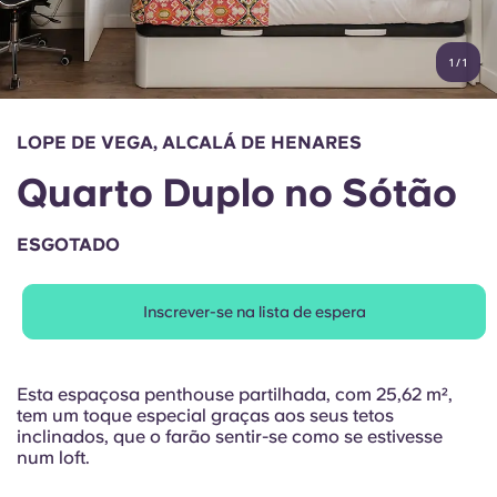
Conta
Língua
Portuguese
1
/
1
English (GB)
Selecione um país
Reservar agora
Selecione uma cidade
English (US)
LOPE DE VEGA, ALCALÁ DE HENARES
Selecione uma residência
Quarto Duplo no Sótão
Chinese
Iniciar sessão
ESGOTADO
Español
Inscrever-se na lista de espera
Català
Deutsch
Esta espaçosa penthouse partilhada, com 25,62 m²,
tem um toque especial graças aos seus tetos
inclinados, que o farão sentir-se como se estivesse
Italian
num loft.