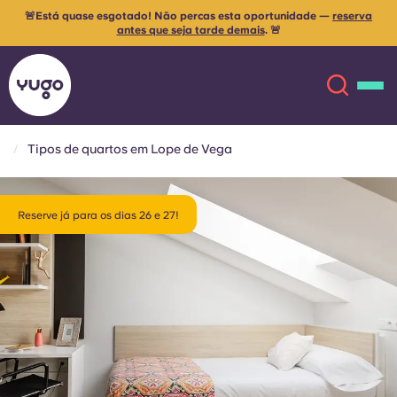
🚨Está quase esgotado! Não percas esta oportunidade —
reserva
antes que seja tarde demais
. 🚨
Tipos de quartos em Lope de Vega
Sobre
English (GB)
Reserve já para os dias 26 e 27!
English (US)
Localizações
Chinese
Español
Mais
Català
Deutsch
Italian
French