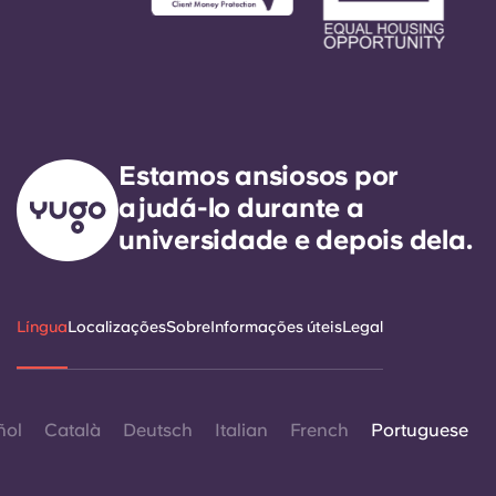
Estamos ansiosos por
ajudá-lo durante a
universidade e depois dela.
Língua
Localizações
Sobre
Informações úteis
Legal
ñol
Català
Deutsch
Italian
French
Portuguese