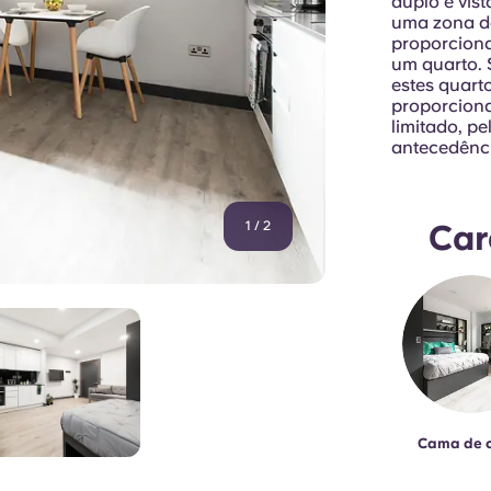
duplo e vis
uma zona de
proporcion
um quarto. 
estes quart
proporciona
limitado, p
antecedênc
1
/
2
Car
Cama de 