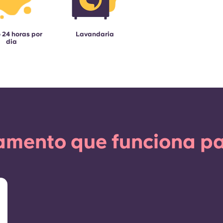
 24 horas por
Lavandaria
dia
amento que funciona pa