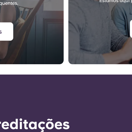
Estamos aqui 
quentes.
s
reditações