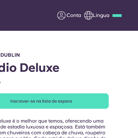
Conta
Língua
Deutsch
Italian
French
Apply Now
 DUBLIN
dio Deluxe
O
Parceria com a Yugo
Inscrever-se na lista de espera
entes
Informação para os pais
Entre em contacto
eluxe é o melhor que temos, oferecendo uma
connosco
 de estadia luxuosa e espaçosa. Está também
om chuveiros com cabeça de chuva, roupeiro