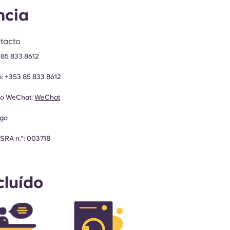
ncia
tacto
 85 833 8612
p:
+353 85 833 8612
do WeChat:
WeChat
go
SRA n.º: 003718
cluído