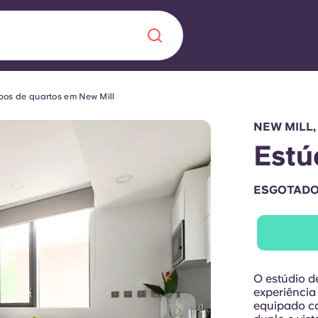
pos de quartos em New Mill
Chinese
Español
Català
NEW MILL,
Estú
ESGOTAD
Sobre nós
 uma nova
Perguntas frequ
la a inovação, a
Blogue
O estúdio d
lunos.
experiência
equipado c