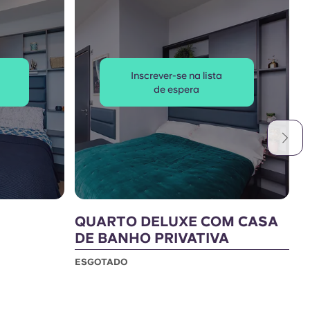
Inscrever-se na lista
de espera
QUARTO DELUXE COM CASA
P
DE BANHO PRIVATIVA
B
ESGOTADO
E