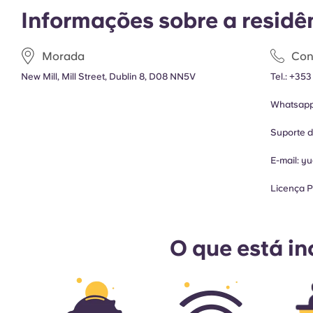
Informações sobre a residê
Morada
Con
New Mill, Mill Street, Dublin 8, D08 NN5V
Tel.:
+353
Whatsap
Suporte 
E-mail:
yu
Licença P
O que está in