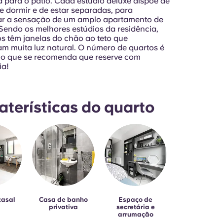
ta para o pátio. Cada estúdio deluxe dispõe de
 dormir e de estar separadas, para
ar a sensação de um amplo apartamento de
Sendo os melhores estúdios da residência,
os têm janelas do chão ao teto que
m muita luz natural. O número de quartos é
elo que se recomenda que reserve com
ia!
aterísticas do quarto
casal
Casa de banho
Espaço de
privativa
secretária e
arrumação