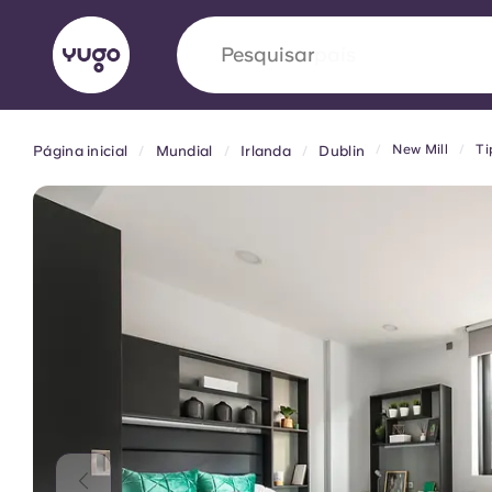
Pesquisar
New Mill
Ti
Página inicial
Mundial
Irlanda
Dublin
English (GB)
English (US)
Sobre
Localizações
Mais
Portuguese
Yugo VCARB: Impulsionando
era no alojamento estudantil
A parceria pioneira Yugocom a VCARB estimu
ambição e momentos inesquecíveis para os a