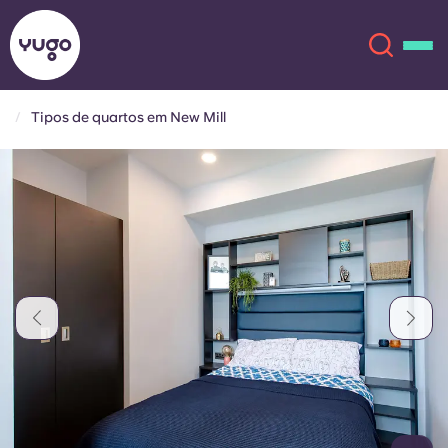
Tipos de quartos em New Mill
Sobre
English (GB)
English (US)
Localizações
Chinese
Español
Mais
Català
Deutsch
Italian
French
Conta
Língua
Portuguese