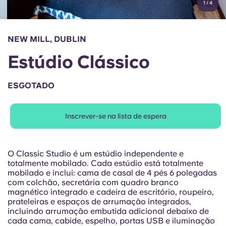
1
/
4
English (GB)
Selecione um país
Reservar agora
Selecione uma cidade
English (US)
NEW MILL, DUBLIN
Selecione uma residência
Estúdio Clássico
Chinese
Iniciar sessão
ESGOTADO
Español
Inscrever-se na lista de espera
Català
Deutsch
O Classic Studio é um estúdio independente e
totalmente mobilado. Cada estúdio está totalmente
mobilado e inclui: cama de casal de 4 pés 6 polegadas
Italian
com colchão, secretária com quadro branco
magnético integrado e cadeira de escritório, roupeiro,
prateleiras e espaços de arrumação integrados,
French
incluindo arrumação embutida adicional debaixo de
cada cama, cabide, espelho, portas USB e iluminação