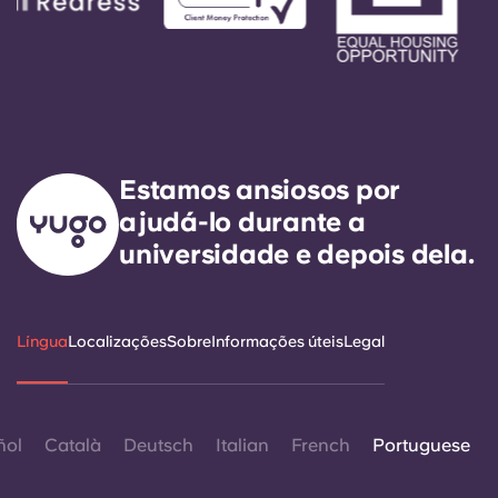
Estamos ansiosos por
ajudá-lo durante a
universidade e depois dela.
Língua
Localizações
Sobre
Informações úteis
Legal
ñol
Català
Deutsch
Italian
French
Portuguese