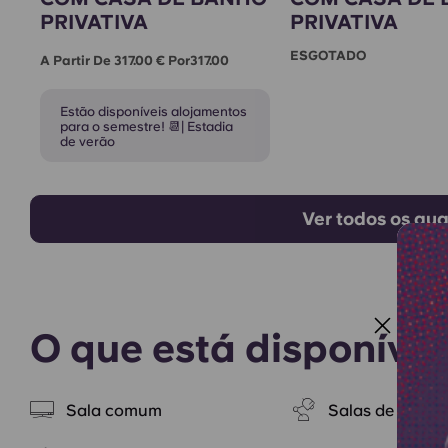
PRIVATIVA
PRIVATIVA
ESGOTADO
A Partir De 317.00 € Por317.00
Estão disponíveis alojamentos
para o semestre! 📆| Estadia
de verão
Ver todos os qua
O que está disponível
Sala comum
Salas de estud