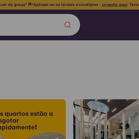
guer de graça* 🏁*Aplicam-se os termos e condições -
consulte aqui
. Ter
Chinese
Español
Català
Sobre nós
 uma nova
s quartos estão a
Perguntas frequ
sgotar
apidamente❗
la a inovação, a
Blogue
lunos.