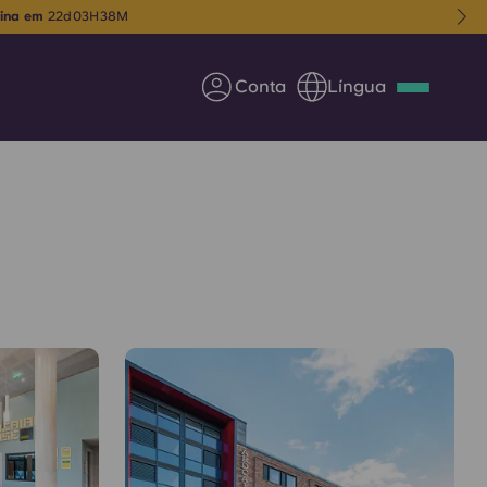
mina em
22
d
03
H
38
M
Conta
Língua
Deutsch
Italian
French
Apply Now
Parceria com a Yugo
entes
Informação para os pais
Entre em contacto
connosco