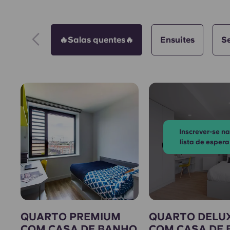
🔥Salas quentes🔥
Ensuites
S
Inscrever-se n
lista de espera
QUARTO PREMIUM
QUARTO DELU
COM CASA DE BANHO
COM CASA DE