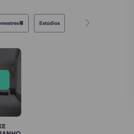
emestres📆
Estúdios
a
XE
 BANHO