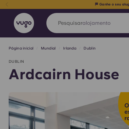
🏁 Ganhe o seu alu
Pesquisar
cidade
Página inicial
Mundial
Irlanda
Dublin
English (GB)
English (US)
Sobre
Localizações
Mais
DUBLIN
Portuguese
Ardcairn House
Yugo VCARB: Impulsionando
O
era no alojamento estudantil
e
r
A parceria pioneira Yugocom a VCARB estimu
ambição e momentos inesquecíveis para os a