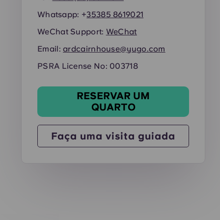
Whatsapp: +
35385 8619021
WeChat Support:
WeChat
Email:
ardcairnhouse@yugo.com
PSRA License No: 003718
RESERVAR UM
QUARTO
Faça uma visita guiada