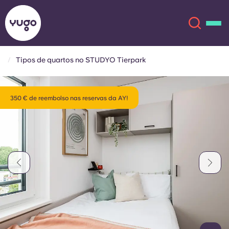
Tipos de quartos no STUDYO Tierpark
Sobre
English (GB)
350 € de reembolso nas reservas da AY!
English (US)
Localizações
Chinese
Español
Mais
Català
Deutsch
Italian
French
Conta
Língua
Portuguese