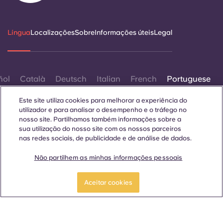
Língua
Localizações
Sobre
Informações úteis
Legal
ñol
Català
Deutsch
Italian
French
Portuguese
Este site utiliza cookies para melhorar a experiência do
utilizador e para analisar o desempenho e o tráfego no
nosso site. Partilhamos também informações sobre a
sua utilização do nosso site com os nossos parceiros
nas redes sociais, de publicidade e de análise de dados.
Contactar-nos
Não partilhem as minhas informações pessoais
Reservar um
Faça uma visita
quarto
guiada
Aceitar cookies
© 2026. Todos os direitos reservados.
Sempre que palavras que denotam um género específico
forem exibidas neste site, elas se aplicam a todos,
independentemente do género.