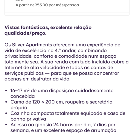
Portuguese
A partir de955.00 por mês/pessoa
14 meses a partir de agosto de 2026
Sáb., 1 de agosto de 2026 - Qui., 30 de setembro de 2027
Vistas fantásticas, excelente relação
A partir de955.00 por mês/pessoa
qualidade/preço.
Os Silver Apartments oferecem uma experiência de
Estadia semestral (Semestre de Inverno 26/27) (1)
vida de excelência no 4.º andar, combinando
QUI, 1 de outubro de 2026 - QUA, 31 de março de 2027
privacidade, conforto e comodidade num espaço
A partir de955.00 por mês/pessoa
totalmente seu. A sua renda com tudo incluído cobre a
Internet de alta velocidade e todas as contas de
serviços públicos — para que se possa concentrar
apenas em desfrutar da vida.
16–17 m² de uma disposição cuidadosamente
concebida
Cama de 120 × 200 cm, roupeiro e secretária
própria
Cozinha compacta totalmente equipada e casa de
banho privativa
Acesso ao ginásio 24 horas por dia, 7 dias por
semana, e um excelente espaço de arrumação