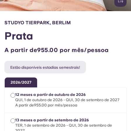
1
/
9
English (GB)
Selecione um país
Reservar agora
Selecione uma cidade
English (US)
STUDYO TIERPARK, BERLIM
Selecione uma residência
Prata
Chinese
Iniciar sessão
A partir de955.00 por mês/pessoa
Español
Estão disponíveis estadias semestrais!
Català
2026/2027
Deutsch
12 meses a partir de outubro de 2026
QUI, 1 de outubro de 2026 - QUI, 30 de setembro de 2027
Italian
A partir de955.00 por mês/pessoa
French
13 meses a partir de setembro de 2026
TER, 1 de setembro de 2026 - QUI, 30 de setembro de
2027