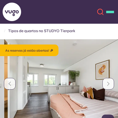
Tipos de quartos no STUDYO Tierpark
Sobre
English (GB)
As reservas já estão abertas! 🎉
English (US)
Localizações
Chinese
Español
Mais
Català
Deutsch
Italian
French
Conta
Língua
Portuguese