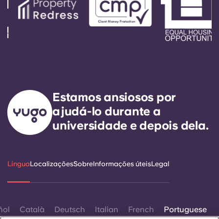
Estamos ansiosos por
ajudá-lo durante a
universidade e depois dela.
Língua
Localizações
Sobre
Informações úteis
Legal
ñol
Català
Deutsch
Italian
French
Portuguese