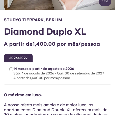
1
/
10
English (GB)
Selecione um país
Reservar agora
Selecione uma cidade
English (US)
STUDYO TIERPARK, BERLIM
Selecione uma residência
Diamond Duplo XL
Chinese
Iniciar sessão
A partir de1,400.00 por mês/pessoa
Español
2026/2027
Català
14 meses a partir de agosto de 2026
Sáb., 1 de agosto de 2026 - Qui., 30 de setembro de 2027
Deutsch
A partir de1,400.00 por mês/pessoa
Italian
O máximo em luxo.
French
A nossa oferta mais ampla e de maior luxo, os
apartamentos Diamond Double XL oferecem mais de
30 metros quadrados de espaço de alta qualidade —