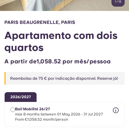
1
/
15
English (GB)
Selecione um país
Reservar agora
Selecione uma cidade
English (US)
PARIS BEAUGRENELLE, PARIS
Selecione uma residência
Apartamento com dois
Chinese
Iniciar sessão
quartos
Español
A partir de1,058.52 por mês/pessoa
Català
Reembolso de 75 € por indicação disponível. Reserve já!
Deutsch
2026/2027
Italian
Bail Mobilité 26/27
max 8 months between 01 May 2026 - 31 Jul 2027
French
From €1,058.52 month/person