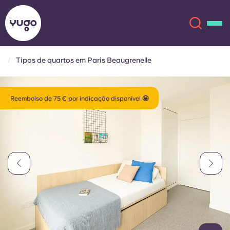
Tipos de quartos em Paris Beaugrenelle
Sobre
English (GB)
Reembolso de 75 € por indicação disponível 🤩
English (US)
Localizações
Chinese
Español
Mais
Català
Deutsch
Italian
French
Conta
Língua
Portuguese