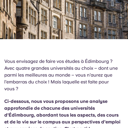
English (GB)
Sélectionnez un pays
Réservez maintenant
Sélectionnez une ville
English (US)
Choisissez une résidence
Chinese
Se connecter
Español
Vous envisagez de faire vos études à Édimbourg ?
Català
Avec quatre grandes universités au choix – dont une
parmi les meilleures au monde – vous n’aurez que
l’embarras du choix ! Mais laquelle est faite pour
Deutsch
vous ?
Italian
Ci-dessous, nous vous proposons une analyse
approfondie de chacune des universités
French
d'Édimbourg, abordant tous les aspects, des cours
et de la vie sur le campus aux perspectives d'emploi