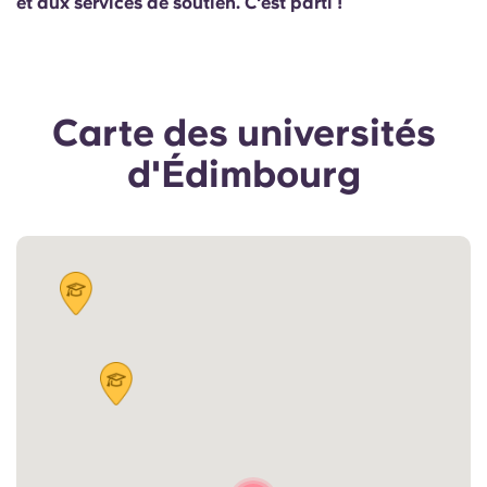
et aux services de soutien. C'est parti !
Portuguese
Carte des universités
d'Édimbourg