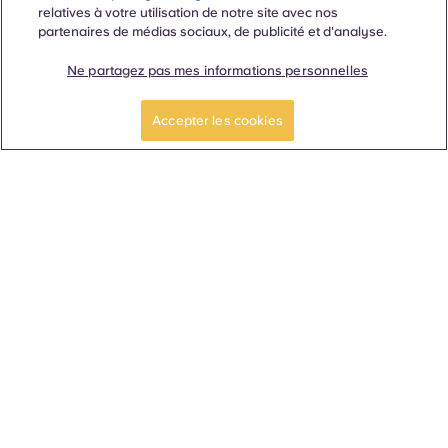
relatives à votre utilisation de notre site avec nos
partenaires de médias sociaux, de publicité et d'analyse.
Ne partagez pas mes informations personnelles
Accepter les cookies
Nous nous réjouissons de
vous accompagner tout au
long de vos études
universitaires et au-delà.
Langue
Lieux
À propos
Informations utiles
Légal
ñol
Català
Deutsch
Italian
French
Portuguese