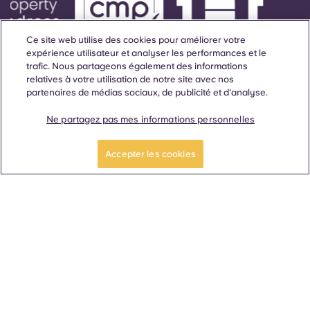
Ce site web utilise des cookies pour améliorer votre
expérience utilisateur et analyser les performances et le
trafic. Nous partageons également des informations
relatives à votre utilisation de notre site avec nos
partenaires de médias sociaux, de publicité et d'analyse.
Ne partagez pas mes informations personnelles
Nous nous réjouissons de
vous accompagner tout au
Accepter les cookies
long de vos études
universitaires et au-delà.
Langue
Lieux
À propos
Informations utiles
Légal
ñol
Català
Deutsch
Italian
French
Portuguese