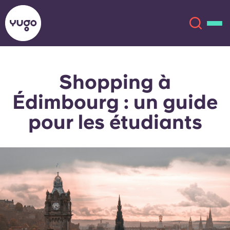
Shopping à
À propos
English (GB)
Édimbourg : un guide
English (US)
Lieux
pour les étudiants
Chinese
Español
Plus
Català
Deutsch
Italian
French
Compte
Langue
Portuguese