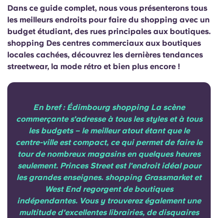
Portuguese
Dans ce guide complet, nous vous présenterons tous
les meilleurs endroits pour faire du shopping avec un
budget étudiant, des rues principales aux boutiques.
shopping Des centres commerciaux aux boutiques
locales cachées, découvrez les dernières tendances
streetwear, la mode rétro et bien plus encore !
En bref : Édimbourg shopping La scène
commerçante s'adresse à tous les styles et à tous
les budgets – le meilleur atout étant que le
centre-ville est compact, ce qui permet de faire le
tour de nombreux magasins en quelques heures
seulement. Princes Street est l'endroit idéal pour
les grandes enseignes. shopping Grassmarket et
West End regorgent de boutiques
indépendantes. Vous y trouverez également une
multitude d'excellentes librairies, de disquaires