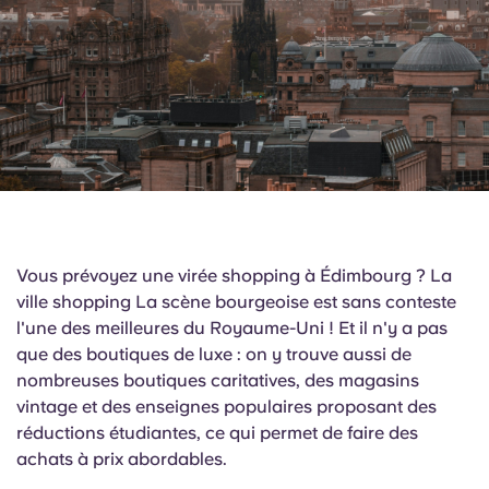
English (GB)
Sélectionnez un pays
Réservez maintenant
Sélectionnez une ville
English (US)
Choisissez une résidence
Chinese
Se connecter
Español
Català
Vous prévoyez une virée shopping à Édimbourg ? La
ville shopping La scène bourgeoise est sans conteste
Deutsch
l'une des meilleures du Royaume-Uni ! Et il n'y a pas
que des boutiques de luxe : on y trouve aussi de
Italian
nombreuses boutiques caritatives, des magasins
vintage et des enseignes populaires proposant des
réductions étudiantes, ce qui permet de faire des
French
achats à prix abordables.