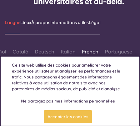
universitaires et au-delà.
Langue
Lieux
À propos
Informations utiles
Légal
ñol
Català
Deutsch
Italian
French
Portuguese
Ce site web utilise des cookies pour améliorer votre
expérience utilisateur et analyser les performances et le
trafic. Nous partageons également des informations
relatives à votre utilisation de notre site avec nos
partenaires de médias sociaux, de publicité et d'analyse.
Contactez-nous
Ne partagez pas mes informations personnelles
Réservez maintenant
Accepter les cookies
© 2026. Tous droits réservés.
Lorsque des termes désignant un genre spécifique
apparaissent sur ce site web, ils sont destinés à s'appliquer à
tous, sans distinction de genre.