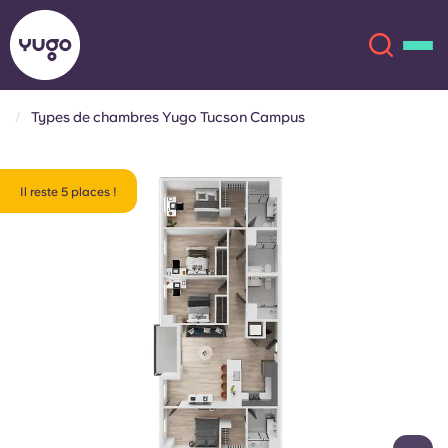
Types de chambres Yugo Tucson Campus
À propos
English (GB)
Il reste 5 places !
English (US)
Lieux
Chinese
Español
Plus
Català
Deutsch
Italian
French
Compte
Langue
Portuguese