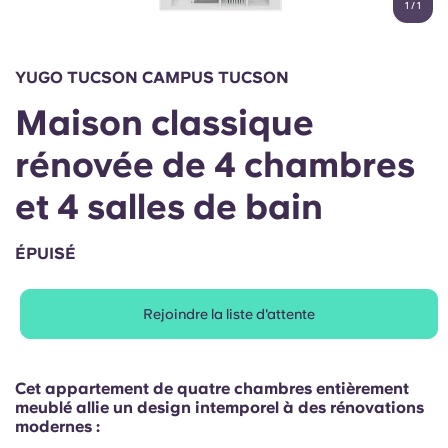
1
/
1
English (GB)
Sélectionnez un pays
Réservez maintenant
Sélectionnez une ville
English (US)
YUGO TUCSON CAMPUS TUCSON
Choisissez une résidence
Maison classique
Chinese
Se connecter
rénovée de 4 chambres
Español
et 4 salles de bain
Català
ÉPUISÉ
Deutsch
Rejoindre la liste d'attente
Italian
Cet appartement de quatre chambres entièrement
French
meublé allie un design intemporel à des rénovations
modernes :