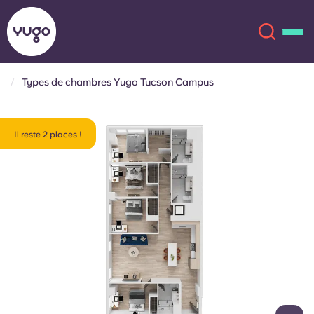
Types de chambres Yugo Tucson Campus
À propos
English (GB)
Il reste 2 places !
English (US)
Lieux
Chinese
Español
Plus
Català
Deutsch
Italian
French
Compte
Langue
Portuguese