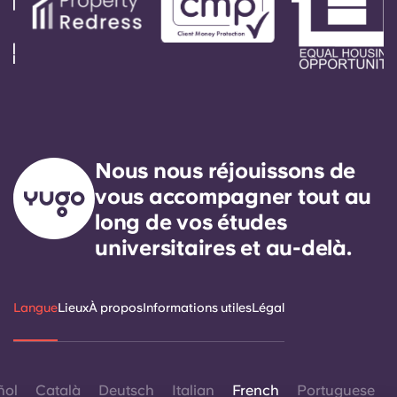
Nous nous réjouissons de
vous accompagner tout au
long de vos études
universitaires et au-delà.
Langue
Lieux
À propos
Informations utiles
Légal
ñol
Català
Deutsch
Italian
French
Portuguese