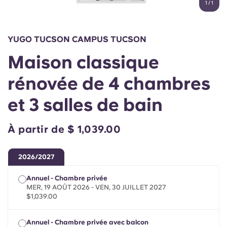
1
/
1
English (GB)
Sélectionnez un pays
Réservez maintenant
Sélectionnez une ville
English (US)
YUGO TUCSON CAMPUS TUCSON
Choisissez une résidence
Maison classique
Chinese
Se connecter
rénovée de 4 chambres
Español
et 3 salles de bain
Català
À partir de $ 1,039.00
Deutsch
2026/2027
Italian
Annuel - Chambre privée
MER, 19 AOÛT 2026 - VEN, 30 JUILLET 2027
$1,039.00
French
Annuel - Chambre privée avec balcon