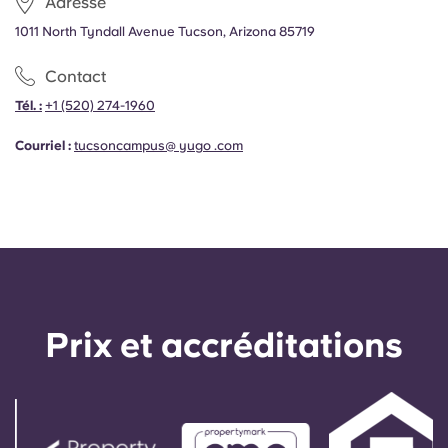
Adresse
1011 North Tyndall Avenue Tucson, Arizona 85719
Contact
Tél. :
+1
(520) 274-1960
Courriel :
tucsoncampus@ yugo .com
Prix ​​et accréditations