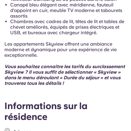
Canapé bleu élégant avec méridienne, fauteuil
Location annuelle - Chambre privée, vue sur le ciel,
d'appoint en cuir, meuble TV moderne et tabourets
balcon, salle de bain attenante
assortis
MER, 19 AOÛT 2026 - VEN, 30 JUILLET 2027
Chambres avec cadres de lit, têtes de lit et tables de
$1,139.00
chevet améliorés, équipés de prises électriques et
USB, et bureaux avec chargeur intégré.
Annuel - Chambre privée, vue sur le ciel, balcon
Les appartements Skyview offrent une ambiance
MER, 19 AOÛT 2026 - VEN, 30 JUILLET 2027
moderne et dynamique pour une expérience de vie
$1,114.00
exceptionnelle.
Vous souhaitez connaître les tarifs du surclassement
Skyview ? Il vous suffit de sélectionner « Skyview »
dans le menu déroulant « Durée du séjour » et vous
trouverez tous les détails !
Informations sur la
résidence