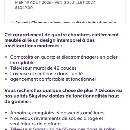
Portuguese
MER, 19 AOÛT 2026 - VEN, 30 JUILLET 2027
$1,049.00
Annuel - Chambre privée avec salle de bain attenante
MER, 19 AOÛT 2026 - VEN, 30 JUILLET 2027
$1,049.00
Cet appartement de quatre chambres entièrement
meublé allie un design intemporel à des
améliorations modernes :
Annuel - Chambre privée, balcon, salle de bain
attenante
Comptoirs en quartz et électroménagers en acier
MER, 19 AOÛT 2026 - VEN, 30 JUILLET 2027
inoxydable
$1,064.00
Téléviseur mural de 42 pouces
Laveuse et sécheuse dans l'unité
Annuel - Chambre privée, vue panoramique, spa,
agencement confortable et fonctionnel
balcon
MER, 19 AOÛT 2026 - VEN, 30 JUILLET 2027
Vous recherchez quelque chose de plus ? Découvrez
$1,114.00
nos unités Skyview dotées de fonctionnalités haut
de gamme :
Annuel - Privé, Vue sur le ciel, Spa, Balcon, Salle de bain
Armoires, comptoirs et dosserets améliorés
attenante
Nouveaux revêtements de sol, éclairage et
MER, 19 AOÛT 2026 - VEN, 30 JUILLET 2027
ventilateurs de plafond
$1,039.00
Téléviseur Samsung de 55 pouces dans le salon